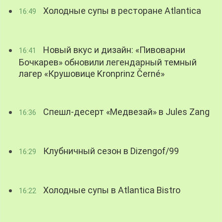
Холодные супы в ресторане Atlantica
16:49
Новый вкус и дизайн: «Пивоварни
16:41
Бочкарев» обновили легендарный темный
лагер «Крушовице Kronprinz Černé»
Спешл-десерт «Медвезай» в Jules Zang
16:36
Клубничный сезон в Dizengof/99
16:29
Холодные супы в Atlantica Bistro
16:22