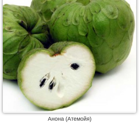
Анона (Атемойя)