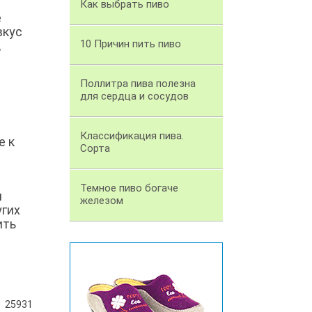
Как выбрать пиво
е
вкус
10 Причин пить пиво
,
Поллитра пива полезна
для сердца и сосудов
Классификация пива.
е к
Сорта
Темное пиво богаче
и
железом
угих
ить
25931