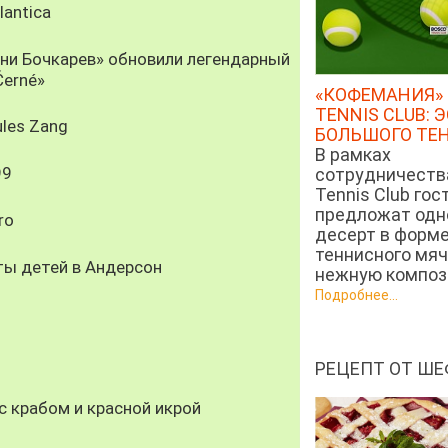
antica
рни Бочкарев» обновили легендарный
Černé»
«КОФЕМАНИЯ» 
TENNIS CLUB: 
les Zang
БОЛЬШОГО ТЕ
В рамках
99
сотрудничеств
Tennis Club гос
предложат од
ro
десерт в форм
теннисного мяч
ты детей в Андерсон
нежную компози
Подробнее...
РЕЦЕПТ ОТ ШЕ
 крабом и красной икрой