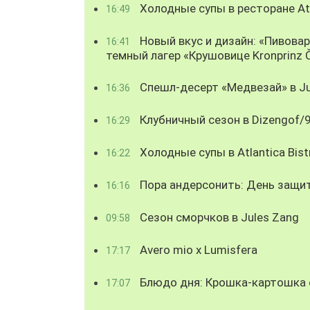
Холодные супы в ресторане Atl
16:49
Новый вкус и дизайн: «Пивова
16:41
темный лагер «Крушовице Kronprinz 
Спешл-десерт «Медвезай» в Ju
16:36
Клубничный сезон в Dizengof/
16:29
Холодные супы в Atlantica Bist
16:22
Пора андерсонить: День защи
16:16
Сезон сморчков в Jules Zang
09:58
Avero mio x Lumisfera
17:17
Блюдо дня: Крошка-картошка с
17:07