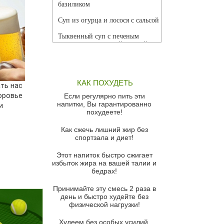
базиликом
Суп из огурца и лосося с сальсой
Тыквенный суп с печеным
чесноком и томатной сальсой
Грибной суп
Томатный суп с кремом из
КАК ПОХУДЕТЬ
красного перца
ть нас
оровье
Если регулярно пить эти
Парижский луковый суп
напитки, Вы гарантированно
и
похудеете!
Суп из спаржи и горошка с
сыром пармезан
Как сжечь лишний жир без
спортзала и диет!
Суп-крем из цветной капусты
Этот напиток быстро сжигает
Французский луковый суп
избыток жира на вашей талии и
бедрах!
Суп из баклажанов с моцареллой
и гремолатой
Принимайте эту смесь 2 раза в
Грибной крем-суп с кростини с
день и быстро худейте без
козьим сыром
физической нагрузки!
Суп мисо с зеленым луком и
Худеем без особых усилий,