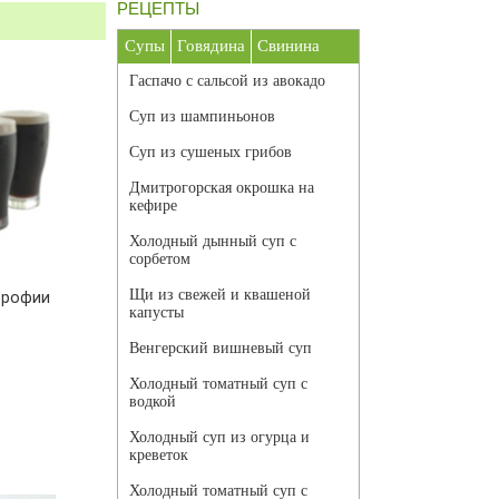
РЕЦЕПТЫ
Супы
Говядина
Свинина
Гаспачо с сальсой из авокадо
Суп из шампиньонов
Суп из сушеных грибов
Дмитрогорская окрошка на
кефире
Холодный дынный суп с
сорбетом
Щи из свежей и квашеной
трофии
капусты
Венгерский вишневый суп
Холодный томатный суп с
водкой
Холодный суп из огурца и
креветок
Холодный томатный суп с