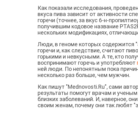
Как показали исследования, проведе
вкуса пива зависит от активности сп
горечи (точнее, за вкус 6-н-пропилтио
получившим кодовое название PTAS2R
нескольких модификациях, отличающи
Люди, в геноме которых содержится "а
горечи и, как следствие, считают пи
горькими и невкусными. А те, кто пол
воспринимают горечь и употребляют
ней люди. По непонятным пока причи
несколько раз больше, чем мужчин.
Как пишут "Mednovosti.Ru", сами авт
результаты помогут врачам и ученым 
близких заболеваний. И, наверное, о
своим женам, почему они так любят "э