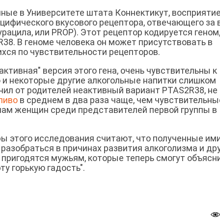
нные в Университете штата Коннектикут, восприяти
ецифического вкусового рецептора, отвечающего за 
урацила, или PROP). Этот рецептор кодируется геном
38. В геноме человека он может присутствовать в
хся по чувствительности рецепторов.
ктивная" версия этого гена, очень чувствительны к
во и некоторые другие алкогольные напитки слишком
учил от родителей неактивный вариант PTAS2R38, не
пиво
в среднем в два раза чаще, чем чувствительны
нам женщин среди представителей первой группы в
оры этого исследования считают, что полученные им
разобраться в причинах развития алкоголизма и др
ни пригодятся мужьям, которые теперь смогут объясн
ту горькую гадость".