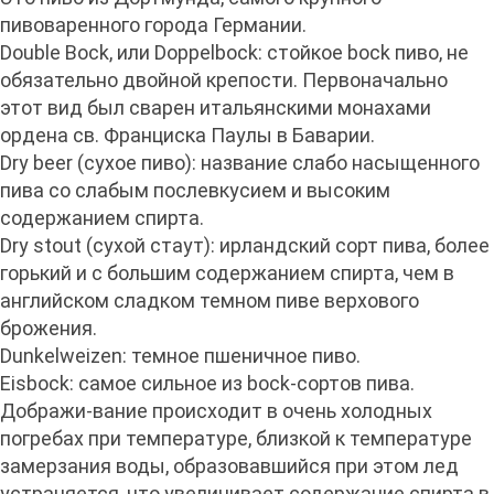
пивоваренного города Германии.
Double Bock, или Doppelbock: стойкое bock пиво, не
обязательно двойной крепости. Первоначально
этот вид был сварен итальянскими монахами
ордена св. Франциска Паулы в Баварии.
Dry beer (сухое пиво): название слабо насыщенного
пива со слабым послевкусием и высоким
содержанием спирта.
Dry stout (сухой стаут): ирландский сорт пива, более
горький и с большим содержанием спирта, чем в
английском сладком темном пиве верхового
брожения.
Dunkelweizen: темное пшеничное пиво.
Eisbock: самое сильное из bock-сортов пива.
Дображи-вание происходит в очень холодных
погребах при температуре, близкой к температуре
замерзания воды, образовавшийся при этом лед
устраняется, что увеличивает содержание спирта в