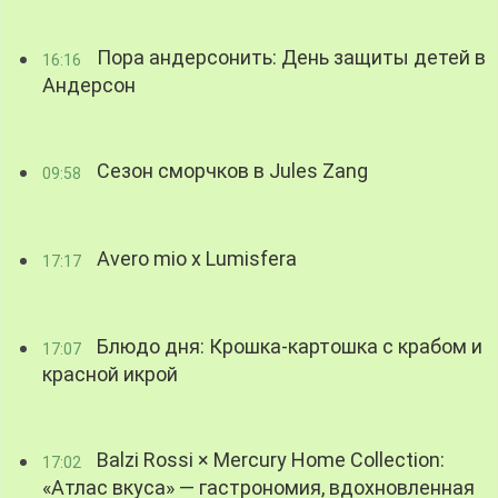
Пора андерсонить: День защиты детей в
16:16
Андерсон
Сезон сморчков в Jules Zang
09:58
Avero mio x Lumisfera
17:17
Блюдо дня: Крошка-картошка с крабом и
17:07
красной икрой
Balzi Rossi × Mercury Home Collection:
17:02
«Атлас вкуса» — гастрономия, вдохновленная