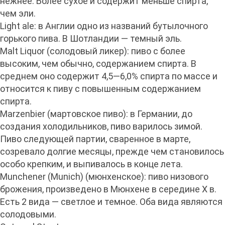
нежнее. Более сухое и содержит меньше спирта,
чем эли.
Light ale: в Англии одно из названий бутылочного
горького пива. В Шотландии — темный эль.
Malt Liquor (солодовый ликер): пиво с более
высоким, чем обычно, содержанием спирта. В
среднем оно содержит 4,5—6,0% спирта по массе и
относится к пиву с повышенным содержанием
спирта.
Marzenbier (мартовское пиво): в Германии, до
создания холодильников, пиво варилось зимой.
Пиво следующей партии, сваренное в марте,
созревало долгие месяцы, прежде чем становилось
особо крепким, и выпивалось в конце лета.
Munchener (Munich) (мюнхенское): пиво низового
брожения, произведено в Мюнхене в середине X в.
Есть 2 вида — светлое и темное. Оба вида являются
солодовыми.