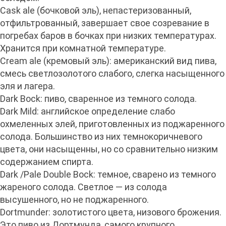
Cask ale (бочковой эль), непастеризованный,
отфильтрованный, завершает свое созревание в
погребах баров в бочках при низких температурах.
Хранится при комнатной температуре.
Cream ale (кремовый эль): американский вид пива,
смесь светлозолотого слабого, слегка насыщенного
эля и лагера.
Dark Bock: пиво, сваренное из темного солода.
Dark Mild: английское определение слабо
охмеленных элей, приготовленных из поджаренного
солода. Большинство из них темнокоричневого
цвета, они насыщенны, но со сравнительно низким
содержанием спирта.
Dark /Pale Double Bock: темное, сварено из темного
жареного солода. Светлое — из солода
высушенного, но не поджаренного.
Dortmunder: золотистого цвета, низового брожения.
Это пиво из Дортмунда, самого крупного