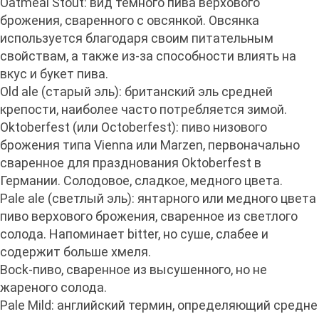
Oatmeal Stout: вид темного пива верхового
брожения, сваренного с овсянкой. Овсянка
используется благодаря своим питательным
свойствам, а также из-за способности влиять на
вкус и букет пива.
Old ale (старый эль): британский эль средней
крепости, наиболее часто потребляется зимой.
Oktoberfest (или Octoberfest): пиво низового
брожения типа Vienna или Marzen, первоначально
сваренное для празднования Oktoberfest в
Германии. Солодовое, сладкое, медного цвета.
Pale ale (светлый эль): янтарного или медного цвета
пиво верхового брожения, сваренное из светлого
солода. Напоминает bitter, но суше, слабее и
содержит больше хмеля.
Bock-пиво, сваренное из высушенного, но не
жареного солода.
Pale Mild: английский термин, определяющий средне