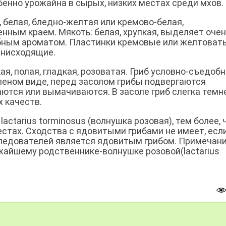
обенно урожайна в сырых, низких местах среди мхов.
 белая, бледно-желтая или кремово-белая,
нным краем. Мякоть: белая, хрупкая, выделяет очен
ибным ароматом. Пластинки кремовые или желтоват
 нисходящие.
ая, полая, гладкая, розоватая. Гриб условно-съедоб
леном виде, перед засолом грибы подвергаются
ются или вымачиваются. В засоле гриб слегка темн
х качеств.
actarius torminosus (волнушка розовая), тем более, 
местах. Сходства с ядовитыми грибами не имеет, есл
следователей является ядовитым грибом. Примечани
жайшему родственникe-волнушке розовой(lactarius