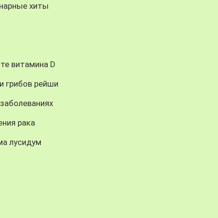
инарные хиты
те витамина D
и грибов рейши
 заболеваниях
ения рака
ма лусидум