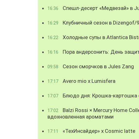
Спешл-десерт «Медвезай» в Ju
16:36
Клубничный сезон в Dizengof/
16:29
Холодные супы в Atlantica Bist
16:22
Пора андерсонить: День защи
16:16
Сезон сморчков в Jules Zang
09:58
Avero mio x Lumisfera
17:17
Блюдо дня: Крошка-картошка с
17:07
Balzi Rossi × Mercury Home Coll
17:02
вдохновленная ароматами
«ТехИнсайдер» х Cosmic latte
17:11