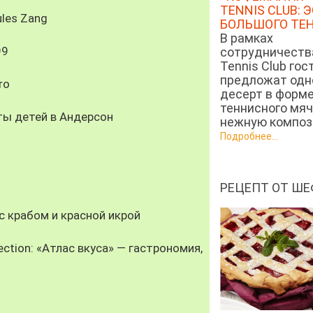
TENNIS CLUB: 
les Zang
БОЛЬШОГО ТЕ
В рамках
99
сотрудничеств
Tennis Club гос
предложат од
ro
десерт в форм
теннисного мяч
ты детей в Андерсон
нежную компози
Подробнее...
РЕЦЕПТ ОТ ШЕ
 крабом и красной икрой
ection: «Атлас вкуса» — гастрономия,