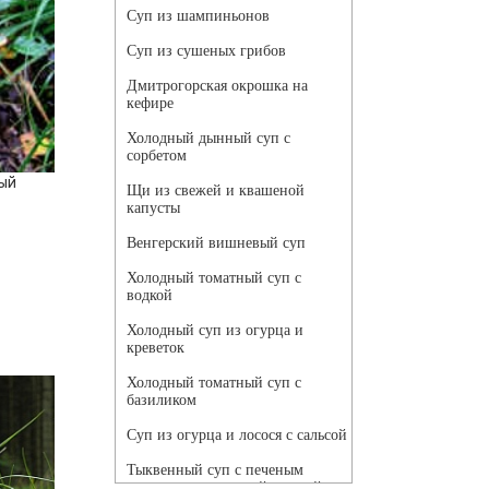
Суп из шампиньонов
Суп из сушеных грибов
Дмитрогорская окрошка на
кефире
Холодный дынный суп с
сорбетом
ый
Щи из свежей и квашеной
капусты
Венгерский вишневый суп
Холодный томатный суп с
водкой
Холодный суп из огурца и
креветок
Холодный томатный суп с
базиликом
Суп из огурца и лосося с сальсой
Тыквенный суп с печеным
чесноком и томатной сальсой