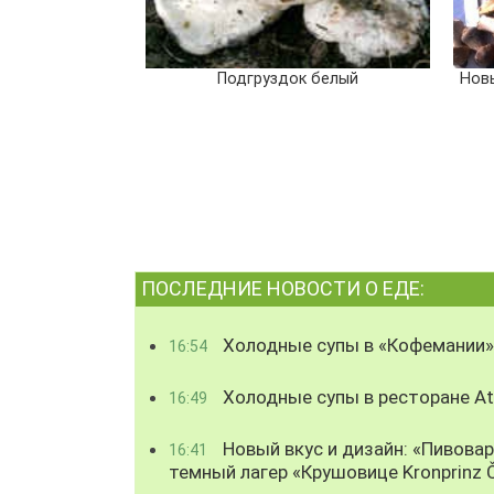
Подгруздок белый
Нов
ПОСЛЕДНИЕ НОВОСТИ О ЕДЕ:
Холодные супы в «Кофемании»
16:54
Холодные супы в ресторане Atl
16:49
Новый вкус и дизайн: «Пивова
16:41
темный лагер «Крушовице Kronprinz 