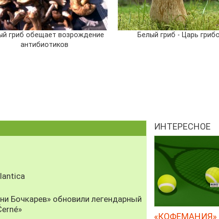
ый гриб обещает возрождение
Белый гриб - Царь гриб
антибиотиков
ИНТЕРЕСНОЕ
antica
рни Бочкарев» обновили легендарный
Černé»
«КОФЕМАНИЯ» 