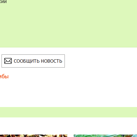
сии
ибы