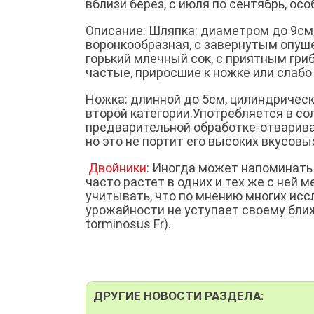
вблизи берез, с июля по сентябрь, ос
Описание: Шляпка: диаметром до 9см,
воронкообразная, с завернутым опуше
горький млечный сок, с приятным гр
частые, приросшие к ножке или слабо
Ножка: длинной до 5см, цилиндрическ
второй категории.Употребляется в со
предварительной обработке-отварива
но это не портит его высоких вкусовы
Двойники
: Иногда может напоминать l
часто растет в одних и тех же с ней 
учитывать, что по мнению многих ис
урожайности не уступает своему бли
torminosus Fr).
ДРУГИЕ НОВОСТИ РАЗДЕЛА: