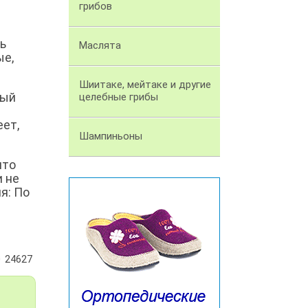
грибов
ь
Маслята
ые,
Шиитаке, мейтаке и другие
ный
целебные грибы
еет,
Шампиньоны
что
и не
я: По
24627