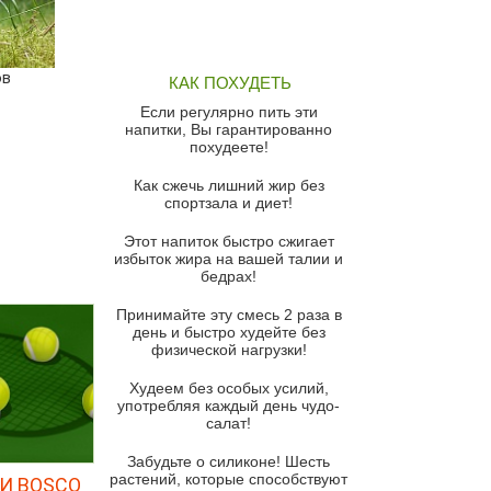
Грибной суп
Томатный суп с кремом из
ов
КАК ПОХУДЕТЬ
красного перца
Если регулярно пить эти
Парижский луковый суп
напитки, Вы гарантированно
похудеете!
Суп из спаржи и горошка с
сыром пармезан
Как сжечь лишний жир без
спортзала и диет!
Суп-крем из цветной капусты
Этот напиток быстро сжигает
Французский луковый суп
избыток жира на вашей талии и
бедрах!
Суп из баклажанов с моцареллой
и гремолатой
Принимайте эту смесь 2 раза в
Грибной крем-суп с кростини с
день и быстро худейте без
козьим сыром
физической нагрузки!
Суп мисо с зеленым луком и
Худеем без особых усилий,
тофу
употребляя каждый день чудо-
салат!
Суп из помидоров черри с песто
из рукколы
Забудьте о силиконе! Шесть
растений, которые способствуют
И BOSCO
Португальский чесночный суп с