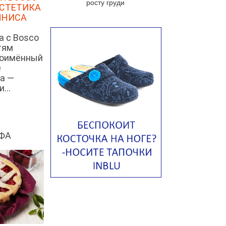
росту груди
ЭСТЕТИКА
яйцом
ННИСА
Авголемоно
а с Bosco
Том ям с тофу
тям
Ирландский картофельный суп
ноимённый
е
Суп из пастернака
а —
...
Пряный морковный суп во время
зимних холодов
Тосканский фасолевый суп
Американский суп из красной
ФА
фасоли с сальсой гуакамоле
Острый чечевичный суп с
кремом из петрушки
Суп с лапшой рамен в
Токийском стиле
Малайзийская лакса с
креветками
Японский суп-лапша