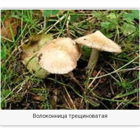
Волоконница трещиноватая