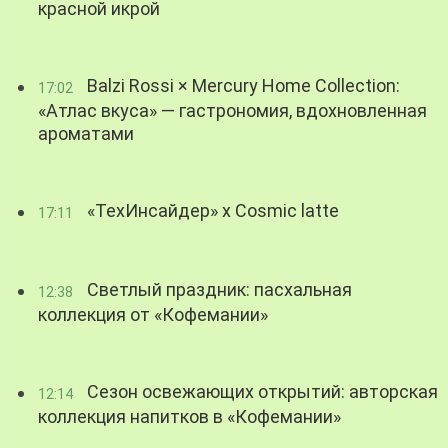
красной икрой
Balzi Rossi × Mercury Home Collection:
17:02
«Атлас вкуса» — гастрономия, вдохновленная
ароматами
«ТехИнсайдер» х Cosmic latte
17:11
Светлый праздник: пасхальная
12:38
коллекция от «Кофемании»
Сезон освежающих открытий: авторская
12:14
коллекция напитков в «Кофемании»