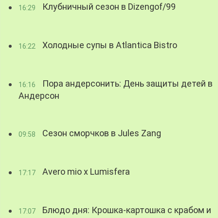
Клубничный сезон в Dizengof/99
16:29
Холодные супы в Atlantica Bistro
16:22
Пора андерсонить: День защиты детей в
16:16
Андерсон
Сезон сморчков в Jules Zang
09:58
Avero mio x Lumisfera
17:17
Блюдо дня: Крошка-картошка с крабом и
17:07