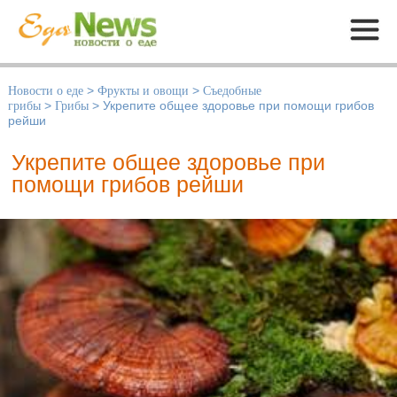
Меню
Новости о еде
>
Фрукты и овощи
>
Съедобные
грибы
>
Грибы
>
Укрепите общее здоровье при помощи грибов
рейши
Укрепите общее здоровье при
помощи грибов рейши