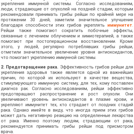
укрепления иммунной системы. Согласно исследованиям,
люди, страдающие от опухолей на поздней стадии, которым
рекомендовали принимать грибы рейши по крайней мере на
протяжении 30 дней, заметили значительное улучшение
благодаря способности этих грибов укреплять
иммунитет
.
Рейши также помогают сократить побочные эффекты,
связанные с лечением облучением и химиотерапией, а также
помогают при постоперационном восстановлении. Кроме
этого, у людей, регулярно потреблявших грибы рейши,
отметили значительное увеличение уровня антиоксидантов,
что помогает укреплению иммунной системы.
2. Предотвращение рака.
Эффективность грибов рейши для
укрепления здоровья также является одной из важнейших
причин, по которой их используют в качестве вещества,
стимулирующего иммунную систему, для тех, кому поставлен
диагноз рак. Согласно исследованиям, рейши эффективно
предотвращают распространение и рост опухоли. Они
увеличивают уровень антиоксидантов в плазме крови, и
укрепляют иммунитет тех, кто страдает от поздних стадий
рака. Однако имейте в виду, что иногда прием этих грибов
может дать негативную реакцию на определенные лекарства
от рака. Именно поэтому людям, страдающим от рака,
рекомендуется принимать грибы рейши под присмотром
врача.