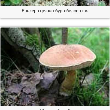
Банкера грязно-буро-беловатая