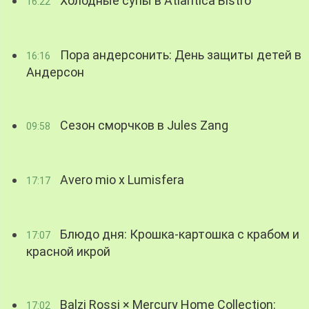
Холодные супы в Atlantica Bistro
16:22
Пора андерсонить: День защиты детей в
16:16
Андерсон
Сезон сморчков в Jules Zang
09:58
Avero mio x Lumisfera
17:17
Блюдо дня: Крошка-картошка с крабом и
17:07
красной икрой
Balzi Rossi × Mercury Home Collection:
17:02