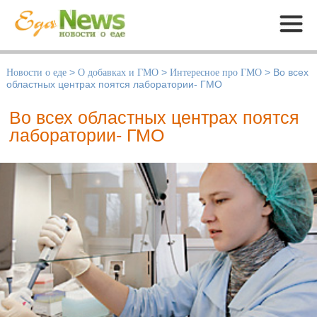
Меню
Новости о еде
>
О добавках и ГМО
>
Интересное про ГМО
>
Во всех
областных центрах поятся лаборатории- ГМО
Во всех областных центрах поятся
лаборатории- ГМО