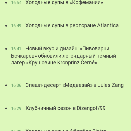
Холодные супы в «Кофемании»
16:54
Холодные супы в ресторане Atlantica
16:49
Новый вкус и дизайн: «Пивоварни
16:41
Бочкарев» обновили легендарный темный
лагер «Крушовице Kronprinz Černé»
Спешл-десерт «Медвезай» в Jules Zang
16:36
Клубничный сезон в Dizengof/99
16:29