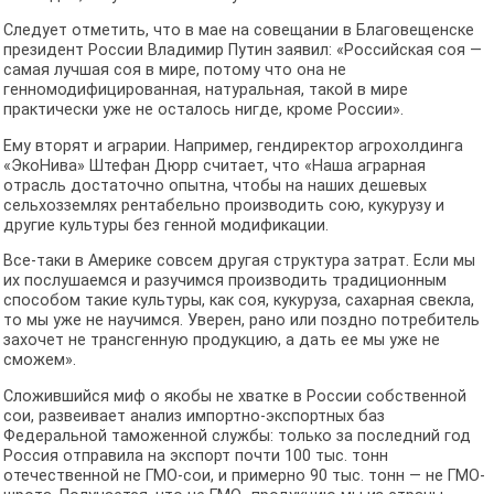
Следует отметить, что в мае на совещании в Благовещенске
президент России Владимир Путин заявил: «Российская соя —
самая лучшая соя в мире, потому что она не
генномодифицированная, натуральная, такой в мире
практически уже не осталось нигде, кроме России».
Ему вторят и аграрии. Например, гендиректор агрохолдинга
«ЭкоНива» Штефан Дюрр считает, что «Наша аграрная
отрасль достаточно опытна, чтобы на наших дешевых
сельхозземлях рентабельно производить сою, кукурузу и
другие культуры без генной модификации.
Все-таки в Америке совсем другая структура затрат. Если мы
их послушаемся и разучимся производить традиционным
способом такие культуры, как соя, кукуруза, сахарная свекла,
то мы уже не научимся. Уверен, рано или поздно потребитель
захочет не трансгенную продукцию, а дать ее мы уже не
сможем».
Сложившийся миф о якобы не хватке в России собственной
сои, развеивает анализ импортно-экспортных баз
Федеральной таможенной службы: только за последний год
Россия отправила на экспорт почти 100 тыс. тонн
отечественной не ГМО-сои, и примерно 90 тыс. тонн — не ГМО-