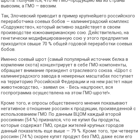
шрота. Получается, что не ГМО–продукцию мы из страны
вывозим, а ГМО — ввозим.
Так, Злочевский приводит в пример крупнейшего российского
переработчика соевых бобов — калининградский комплекс
«Содружество», который активно задействует в своем
производстве южноамериканскую сою. Действительно, на
генетически модифицированную сою у этого предприятия
приходится свыше 70 % общей годовой переработки соевых
бобов.
Именно соевый шрот (самый популярный источник белка в
кормлении скота) концентрирует в себе ГМО-компоненты,
обращает внимание президент отраслевого союза. «Шрот с
калининградского завода в немереных масштабах поступает
на территорию Российской Федерации и на нем растет наше
животноводство, - заявил он. - Весь нацпроект, вся
госпрограмма осуществлена на этом ГМО-шроте!».
Кроме того, и опросы общественного мнения показывают
негативное отношение россиян к продукции, произведенной с
использованием ГМО. По данным ВЦОМ каждый второй
россиянин (54 %) признался, что не купил бы продукты,
которые содержат ГМО, среди жителей крупных городов
данный показатель еще выше — 79 %. Кроме того, три четверти
россиян (74 %) скорее купят продукт без ГМО, даже если его