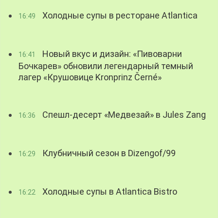
Холодные супы в ресторане Atlantica
16:49
Новый вкус и дизайн: «Пивоварни
16:41
Бочкарев» обновили легендарный темный
лагер «Крушовице Kronprinz Černé»
Спешл-десерт «Медвезай» в Jules Zang
16:36
Клубничный сезон в Dizengof/99
16:29
Холодные супы в Atlantica Bistro
16:22