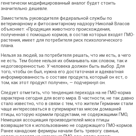
генетически модифицированный аналог будет стоить
значительно дешевле.
Заместитель руководителя федеральной службы по
ветеринарному и фитосанитарному надзору Николай Власов
объясняет: «Продукция животного происхождения,
полученная с помощью кормов, в состав которых входят ГМО-
растения, имеет для потребителя риск психологического
плана.
Нельзя за людей, за потребителя решать, что им есть, а чего
не есть. Тем более нельзя их обманывать как словом, так и
недоговоренностью. У человека должен быть выбор. Для
того, чтобы он был, нужна его достаточная и адекватная
информированность о составе продукта, который он ест, о
том, как этот продукт получен», — подчеркнул он.
Следует отметить, что тенденция перехода на не ГМО-корма
характерна сегодня для всего мира. В частности, не так давно
стало известно, что в связи с тем, что жители Германии стали
чаще интересоваться в супермаркетах мясом домашней
птицы, которую кормили продуктами, не содержащими ГМО,
Немецкая ассоциация производителей мяса птицы
возвращается к использованию не содержащего ГМО-кормов.
Ранее канадские фермеры начали бить тревогу: свиньи,