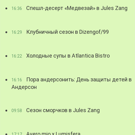
Спешл-десерт «Медвезай» в Jules Zang
16:36
Клубничный сезон в Dizengof/99
16:29
Холодные супы в Atlantica Bistro
16:22
Пора андерсонить: День защиты детей в
16:16
Андерсон
Сезон сморчков в Jules Zang
09:58
Avero mio x Lumisfera
17:17