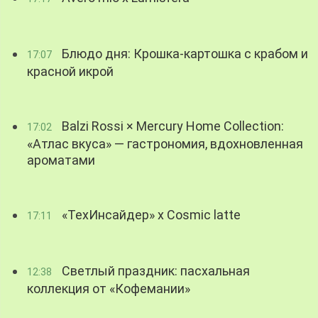
Блюдо дня: Крошка-картошка с крабом и
17:07
красной икрой
Balzi Rossi × Mercury Home Collection:
17:02
«Атлас вкуса» — гастрономия, вдохновленная
ароматами
«ТехИнсайдер» х Cosmic latte
17:11
Светлый праздник: пасхальная
12:38
коллекция от «Кофемании»