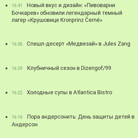
Новый вкус и дизайн: «Пивоварни
16:41
Бочкарев» обновили легендарный темный
лагер «Крушовице Kronprinz Černé»
Спешл-десерт «Медвезай» в Jules Zang
16:36
Клубничный сезон в Dizengof/99
16:29
Холодные супы в Atlantica Bistro
16:22
Пора андерсонить: День защиты детей в
16:16
Андерсон