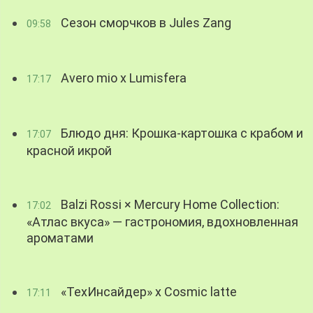
Сезон сморчков в Jules Zang
09:58
Avero mio x Lumisfera
17:17
Блюдо дня: Крошка-картошка с крабом и
17:07
красной икрой
Balzi Rossi × Mercury Home Collection:
17:02
«Атлас вкуса» — гастрономия, вдохновленная
ароматами
«ТехИнсайдер» х Cosmic latte
17:11