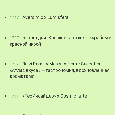
Avero mio x Lumisfera
17:17
Блюдо дня: Крошка-картошка с крабом и
17:07
красной икрой
Balzi Rossi × Mercury Home Collection:
17:02
«Атлас вкуса» — гастрономия, вдохновленная
ароматами
«ТехИнсайдер» х Cosmic latte
17:11