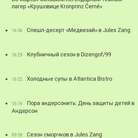
лагер «Крушовице Kronprinz Černé»
Спешл-десерт «Медвезай» в Jules Zang
16:36
Клубничный сезон в Dizengof/99
16:29
Холодные супы в Atlantica Bistro
16:22
Пора андерсонить: День защиты детей в
16:16
Андерсон
Сезон сморчков в Jules Zang
09:58