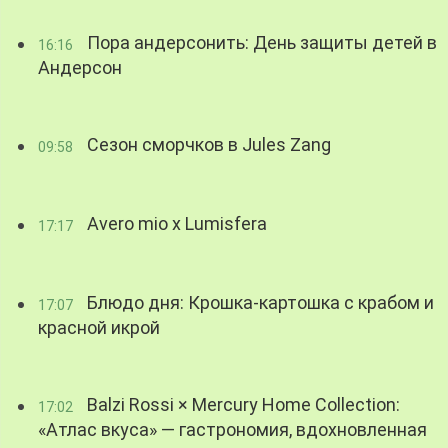
Пора андерсонить: День защиты детей в
16:16
Андерсон
Сезон сморчков в Jules Zang
09:58
Avero mio x Lumisfera
17:17
Блюдо дня: Крошка-картошка с крабом и
17:07
красной икрой
Balzi Rossi × Mercury Home Collection:
17:02
«Атлас вкуса» — гастрономия, вдохновленная