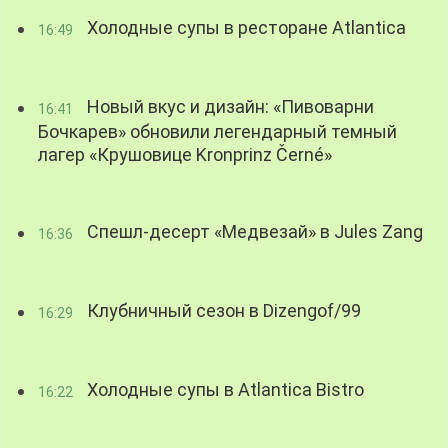
Холодные супы в ресторане Atlantica
16:49
Новый вкус и дизайн: «Пивоварни
16:41
Бочкарев» обновили легендарный темный
лагер «Крушовице Kronprinz Černé»
Спешл-десерт «Медвезай» в Jules Zang
16:36
Клубничный сезон в Dizengof/99
16:29
Холодные супы в Atlantica Bistro
16:22