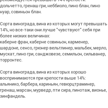
дольчетто, гренаш гри, неббиоло, пино блан, пино
нуар, совиньон блан.
Сорта винограда, вина из которых могут превышать
14%, но все-таки они лучше "чувствуют" себя при
более низких величинах:
каберне фран, каберне совиньон, карменер,
шардоне, сенсо, грюнер вельтлинер, мальбек, мерло,
мускат, пино гри, санджовезе, семильон, сильванер,
торронтес.
Сорта винограда, вина из которых хорошо
воспринимаются при крепости выше 14%:
альянико, барбера, кариньян, гевюрцтраминер,
гренаш, марсан, мурведр, пти сира, пинотаж, вионье,
зинфандель.