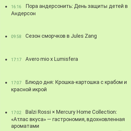
Пора андерсонить: День защиты детей в
16:16
Андерсон
Сезон сморчков в Jules Zang
09:58
Avero mio x Lumisfera
17:17
Блюдо дня: Крошка-картошка с крабом и
17:07
красной икрой
Balzi Rossi × Mercury Home Collection:
17:02
«Атлас вкуса» — гастрономия, вдохновленная
ароматами