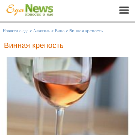
Меню
Новости о еде
>
Алкоголь
>
Вино
>
Винная крепость
Винная крепость