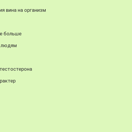
ия вина на организм
бе больше
м людям
 тестостерона
рактер