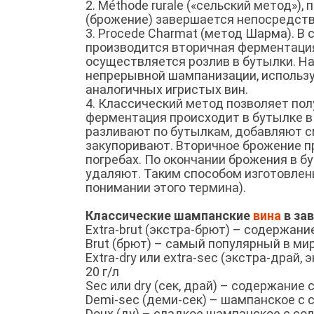
2. Méthode rurale («сельский метод»)
(брожение) завершается непосредств
3. Procede Charmat (метод Шарма). В
производится вторичная ферментация 
осуществляется розлив в бутылки. На
непрерывной шампанизации, использу
аналогичных игристых вин.
4. Классический метод позволяет пол
ферментация происходит в бутылке в 
разливают по бутылкам, добавляют с
закупоривают. Вторичное брожение п
погребах. По окончании брожения в б
удаляют. Таким способом изготовлен
понимании этого термина).
Классические шампанские
вина
в за
Extra-brut (экстра-брют) – содержание
Brut (брют) – самый популярный в ми
Extra-dry или extra-sec (экстра-драй
20 г/л
Sec или dry (сек, драй) – содержание с
Demi-sec (деми-сек) – шампанское с 
Doux (ду) – сладкое шампанское с сод