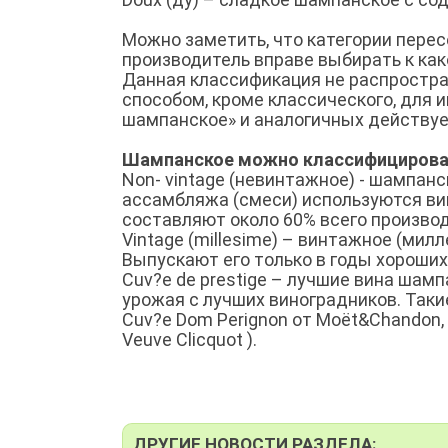
Можно заметить, что категории пересе
производитель вправе выбирать к как
Данная классификация не распростра
способом, кроме классического, для 
шампанское» и аналогичных действует
Шампанское можно классифицироват
Non- vintage (невинтажное) - шампан
ассамбляжа (смеси) используются ви
составляют около 60% всего произво
Vintage (millesime) – винтажное (ми
Выпускают его только в годы хороших
Cuv?e de prestige – лучшие вина шам
урожая с лучших виноградников. Таки
Cuv?e Dom Perignon от Moёt&Chandon, Si
Veuve Clicquot ).
ДРУГИЕ НОВОСТИ РАЗДЕЛА: