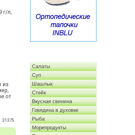
 г/л,
Салаты
Суп
ы из
Шашлык
мер,
Стейк
me от
Вкусная свинина
Говядина в духовке
Рыба
31375
Морепродукты