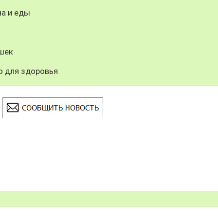
на и еды
шек
о для здоровья