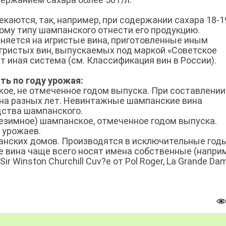
каются, так, например, при содержании сахара 18-19
ому типу шампанского отнести его продукцию.
няется на игристые вина, приготовленные иным
игристых вин, выпускаемых под маркой «Советское
 иная система (см. Классификация вин в России).
ь по году урожая:
ское, не отмеченное годом выпуска. При составлении
на разных лет. Невинтажные шампанские вина
дства шампанского.
ллезимное) шампанское, отмеченное годом выпуска.
 урожаев.
панских домов. Производятся в исключительные год
е вина чаще всего носят имена собственные (напри
r Winston Churchill Cuv?e от Pol Roger, La Grande Da