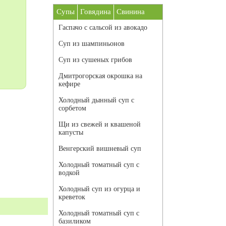
Супы
Говядина
Свинина
Гаспачо с сальсой из авокадо
Суп из шампиньонов
Суп из сушеных грибов
Дмитрогорская окрошка на
кефире
Холодный дынный суп с
сорбетом
Щи из свежей и квашеной
капусты
Венгерский вишневый суп
Холодный томатный суп с
водкой
Холодный суп из огурца и
креветок
Холодный томатный суп с
базиликом