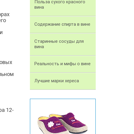
Польза сухого красного
вина
орах
его
Содержание спирта в вине
и
Старинные сосуды для
вина
ловых
Реальность и мифы о вине
льном
Лучшие марки хереса
ра 12-