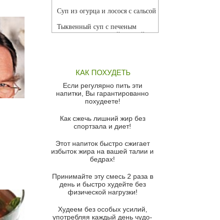
Суп из огурца и лосося с сальсой
Тыквенный суп с печеным
чесноком и томатной сальсой
Грибной суп
Томатный суп с кремом из
КАК ПОХУДЕТЬ
красного перца
Если регулярно пить эти
Парижский луковый суп
напитки, Вы гарантированно
похудеете!
Суп из спаржи и горошка с
сыром пармезан
Как сжечь лишний жир без
спортзала и диет!
Суп-крем из цветной капусты
Этот напиток быстро сжигает
Французский луковый суп
избыток жира на вашей талии и
бедрах!
Суп из баклажанов с моцареллой
и гремолатой
Принимайте эту смесь 2 раза в
Грибной крем-суп с кростини с
день и быстро худейте без
козьим сыром
физической нагрузки!
Суп мисо с зеленым луком и
Худеем без особых усилий,
тофу
употребляя каждый день чудо-