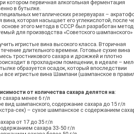
, при котором первичная алкогольная ферментация
енно в бутылке.
 специальных металлических резервуарах – акратоф
вина, которая насыщает его углекислотой, после ч
 основе этого метода в СССР был разработан метод
емый для производства «Советского шампанского» 
учить игристые вина высокого класса. Вторичная
течение длительного времени. Готовые сухие вина
месь тростникового сахара и дрожжей и плотно
роисходит в прохладном помещении, в идеале – ме
утылке образуется осадок, который впоследствии
ы все игристые вина Шампани (шампанское в прави
висимости от количества сахара делятся на
:
 сахара менее 6 г/л
ре вид шампанского, содержание сахара до 15 г/л
, экстра-сек) – сухое шампанское с содержанием саха
ахара от 17 до 35 г/л
содержанием сахара 33-50 г/л
ержанием сахара более 50 г/л.