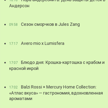
16:16
Андерсон
Сезон сморчков в Jules Zang
09:58
Avero mio x Lumisfera
17:17
Блюдо дня: Крошка-картошка с крабом и
17:07
красной икрой
Balzi Rossi × Mercury Home Collection:
17:02
«Атлас вкуса» — гастрономия, вдохновленная
ароматами