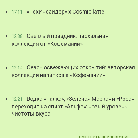
«ТехИнсайдер» х Cosmic latte
17:11
Светлый праздник: пасхальная
12:38
коллекция от «Кофемании»
Сезон освежающих открытий: авторская
12:14
коллекция напитков в «Кофемании»
Водка «Талка», «Зелёная Марка» и «Роса»
12:21
переходит на спирт «Альфа»: новый уровень
чистоты вкуса
смотреть предыдущие