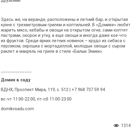
друзьями.
Здесь же, на веранде, расположены и летний бар, и открытая
кухня с трехметровым грилем и коптильней. В «Домике» любят
жарить мясо, кебабы и овощи на открытом огне, сами коптят
пастрами, окорок и утку, а еще овощи и иногда даже кое-что
из фруктов. Среди ярких летних новинок – крудо из сибаса с
персиком, окрошка с мортаделлой, молодые овощи с сыром
раклет и макрель на гриле в стиле «Балык Экмек».
_____________
Домик в саду
ВДНХ, Проспект Мира, 119, с. 512 | +7 968 737 59 94
вс-чт 11:00-22:00, пт-сб 11:00-23:00
domikvsadu.com
1314