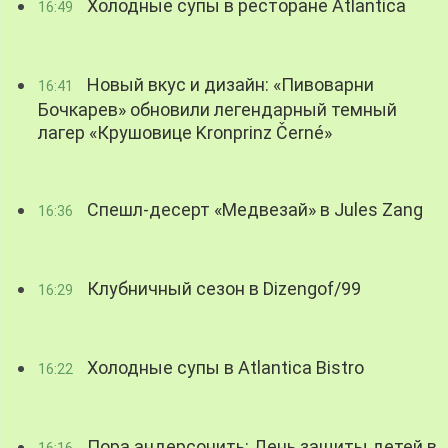
Холодные супы в ресторане Atlantica
16:49
Новый вкус и дизайн: «Пивоварни
16:41
Бочкарев» обновили легендарный темный
лагер «Крушовице Kronprinz Černé»
Спешл-десерт «Медвезай» в Jules Zang
16:36
Клубничный сезон в Dizengof/99
16:29
Холодные супы в Atlantica Bistro
16:22
Пора андерсонить: День защиты детей в