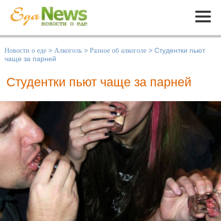
Меню
Новости о еде
>
Алкоголь
>
Разное об алкоголе
>
Студентки пьют
чаще за парней
Студентки пьют чаще за парней