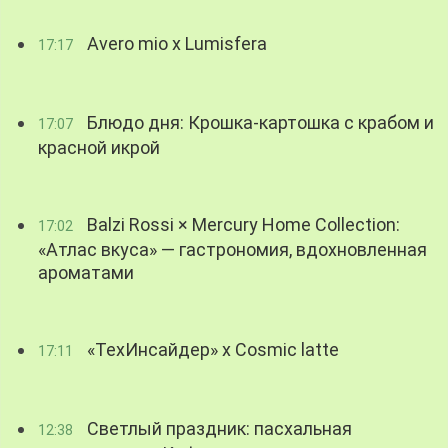
Avero mio x Lumisfera
17:17
Блюдо дня: Крошка-картошка с крабом и
17:07
красной икрой
Balzi Rossi × Mercury Home Collection:
17:02
«Атлас вкуса» — гастрономия, вдохновленная
ароматами
«ТехИнсайдер» х Cosmic latte
17:11
Светлый праздник: пасхальная
12:38