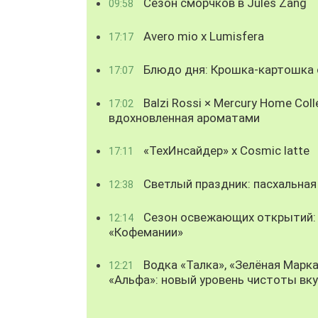
Сезон сморчков в Jules Zang
09:58
Avero mio x Lumisfera
17:17
Блюдо дня: Крошка-картошка с
17:07
Balzi Rossi × Mercury Home Coll
17:02
вдохновленная ароматами
«ТехИнсайдер» х Cosmic latte
17:11
Светлый праздник: пасхальная
12:38
Сезон освежающих открытий: 
12:14
«Кофемании»
Водка «Талка», «Зелёная Марка
12:21
«Альфа»: новый уровень чистоты вк