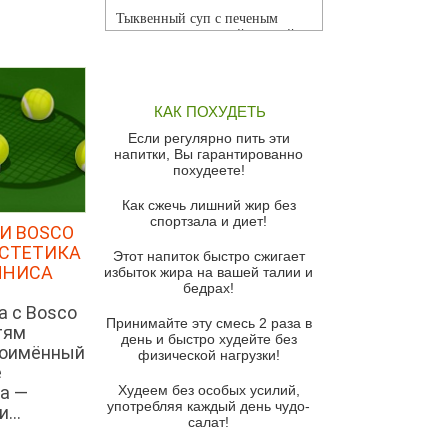
Тыквенный суп с печеным
чесноком и томатной сальсой
Грибной суп
Томатный суп с кремом из
КАК ПОХУДЕТЬ
красного перца
Если регулярно пить эти
Парижский луковый суп
напитки, Вы гарантированно
похудеете!
Суп из спаржи и горошка с
сыром пармезан
Как сжечь лишний жир без
спортзала и диет!
Суп-крем из цветной капусты
И BOSCO
ЭСТЕТИКА
Этот напиток быстро сжигает
Французский луковый суп
ННИСА
избыток жира на вашей талии и
бедрах!
Суп из баклажанов с моцареллой
и гремолатой
а с Bosco
Принимайте эту смесь 2 раза в
тям
Грибной крем-суп с кростини с
день и быстро худейте без
ноимённый
козьим сыром
физической нагрузки!
е
Суп мисо с зеленым луком и
а —
Худеем без особых усилий,
тофу
употребляя каждый день чудо-
...
салат!
Суп из помидоров черри с песто