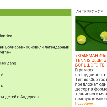
ИНТЕРЕСНОЕ
antica
рни Бочкарев» обновили легендарный
Černé»
«КОФЕМАНИЯ» 
TENNIS CLUB: 
les Zang
БОЛЬШОГО ТЕ
В рамках
99
сотрудничеств
Tennis Club гос
предложат од
ro
десерт в форм
теннисного мяч
ты детей в Андерсон
нежную компози
Подробнее...