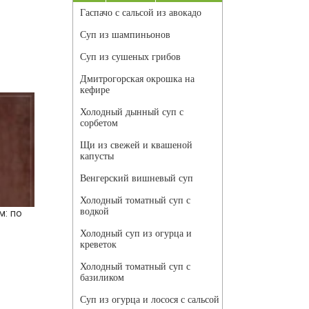
Гаспачо с сальсой из авокадо
Суп из шампиньонов
Суп из сушеных грибов
Дмитрогорская окрошка на
кефире
Холодный дынный суп с
сорбетом
Щи из свежей и квашеной
капусты
Венгерский вишневый суп
Холодный томатный суп с
водкой
м: по
Холодный суп из огурца и
креветок
Холодный томатный суп с
базиликом
Суп из огурца и лосося с сальсой