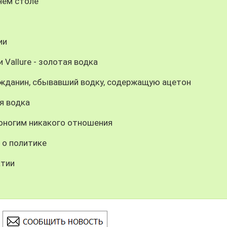
нем столе
ии
Vallure - золотая водка
ажданин, сбывавший водку, содержащую ацетон
я водка
тоногим никакого отношения
 о политике
атии