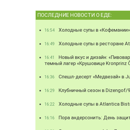
ПОСЛЕДНИЕ НОВОСТИ О ЕДЕ:
Холодные супы в «Кофемании»
16:54
Холодные супы в ресторане Atl
16:49
Новый вкус и дизайн: «Пивова
16:41
темный лагер «Крушовице Kronprinz 
Спешл-десерт «Медвезай» в Ju
16:36
Клубничный сезон в Dizengof/
16:29
Холодные супы в Atlantica Bist
16:22
Пора андерсонить: День защи
16:16