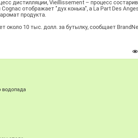
роцесс дистилляции, Vieillissement – процесс состари
du Cognac отображает "дух конька", а La Part Des Ange
 аромат продукта.
т около 10 тыс. долл. за бутылку, сообщает BrandN
о водопада