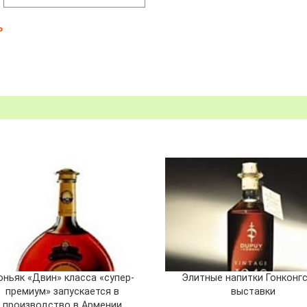
ь
оньяк «Двин» класса «супер-
Элитные напитки Гонконг
премиум» запускается в
выставки
производство в Армении