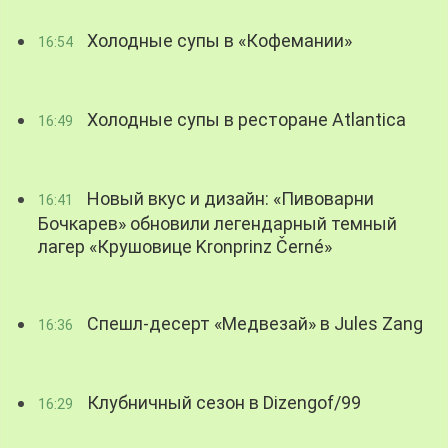
Холодные супы в «Кофемании»
16:54
Холодные супы в ресторане Atlantica
16:49
Новый вкус и дизайн: «Пивоварни
16:41
Бочкарев» обновили легендарный темный
лагер «Крушовице Kronprinz Černé»
Спешл-десерт «Медвезай» в Jules Zang
16:36
Клубничный сезон в Dizengof/99
16:29