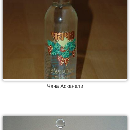
Чача Асканели