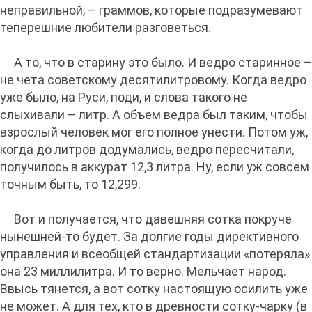
неправильной, – граммов, которые подразумевают
теперешние любители разговеться.
А то, что в старину это было. И ведро старинное –
не чета советскому десятилитровому. Когда ведро
уже было, на Руси, поди, и слова такого не
слыхивали – литр. А объем ведра был таким, чтобы
взрослый человек мог его полное унести. Потом уж,
когда до литров додумались, ведро пересчитали,
получилось в аккурат 12,3 литра. Ну, если уж совсем
точным быть, то 12,299.
Вот и получается, что давешняя сотка покруче
нынешней-то будет. За долгие годы директивного
управления и всеобщей стандартизации «потеряла»
она 23 миллилитра. И то верно. Мельчает народ.
Ввысь тянется, а вот сотку настоящую осилить уже
не может. А для тех, кто в древности сотку-чарку (в