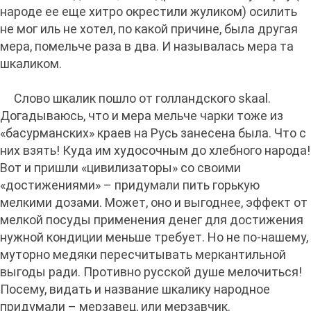
народе ее еще хитро окрестили жуликом) осилить
не мог иль не хотел, по какой причине, была другая
мера, помельче раза в два. И называлась мера та
шкаликом.
Слово шкалик пошло от голландского skaal.
Догадываюсь, что и мера мельче чарки тоже из
«басурманских» краев на Русь занесена была. Что с
них взять! Куда им худосочным до хлебного народа!
Вот и пришли «цивилизаторы» со своими
«достижениями» – придумали пить горькую
мелкими дозами. Может, оно и выгоднее, эффект от
мелкой посуды применения денег для достижения
нужной кондиции меньше требует. Но не по-нашему,
муторно медяки пересчитывать меркантильной
выгоды ради. Противно русской душе мелочиться!
Посему, видать и название шкалику народное
придумали – мерзавец, или мерзавчик.