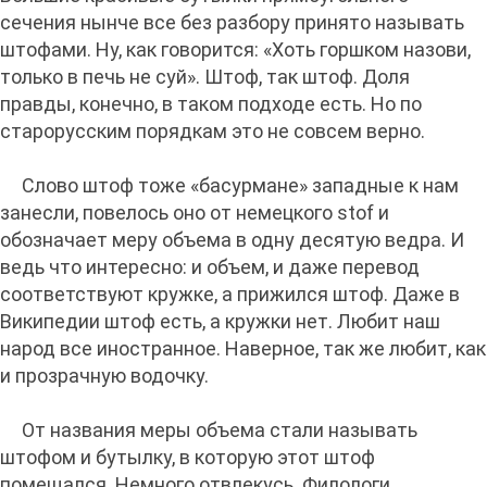
сечения нынче все без разбору принято называть
штофами. Ну, как говорится: «Хоть горшком назови,
только в печь не суй». Штоф, так штоф. Доля
правды, конечно, в таком подходе есть. Но по
старорусским порядкам это не совсем верно.
Слово штоф тоже «басурмане» западные к нам
занесли, повелось оно от немецкого stof и
обозначает меру объема в одну десятую ведра. И
ведь что интересно: и объем, и даже перевод
соответствуют кружке, а прижился штоф. Даже в
Википедии штоф есть, а кружки нет. Любит наш
народ все иностранное. Наверное, так же любит, как
и прозрачную водочку.
От названия меры объема стали называть
штофом и бутылку, в которую этот штоф
помещался. Немного отвлекусь. Филологи,