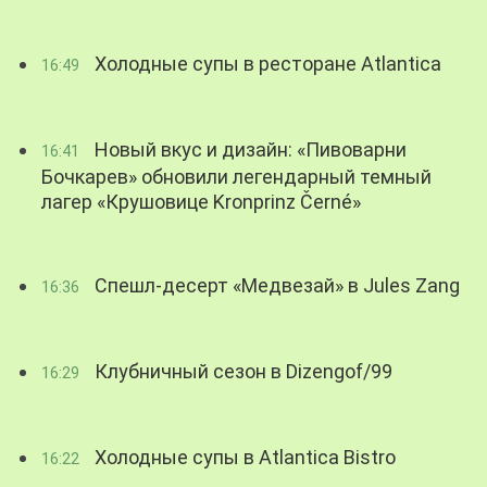
Холодные супы в ресторане Atlantica
16:49
Новый вкус и дизайн: «Пивоварни
16:41
Бочкарев» обновили легендарный темный
лагер «Крушовице Kronprinz Černé»
Спешл-десерт «Медвезай» в Jules Zang
16:36
Клубничный сезон в Dizengof/99
16:29
Холодные супы в Atlantica Bistro
16:22