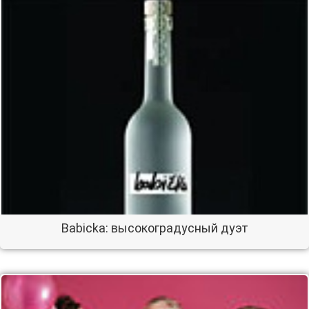
Babicka: высокоградусный дуэт