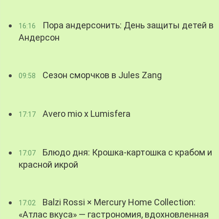
Пора андерсонить: День защиты детей в
16:16
Андерсон
Сезон сморчков в Jules Zang
09:58
Avero mio x Lumisfera
17:17
Блюдо дня: Крошка-картошка с крабом и
17:07
красной икрой
Balzi Rossi × Mercury Home Collection:
17:02
«Атлас вкуса» — гастрономия, вдохновленная