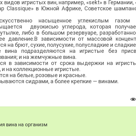
 видов игристых вин, например, «sekt» в Германии, 
Cap Classique» в Южной Африке, Советское шампан
кусственно насыщенное углекислым газом 
сыщается двуокисью углерода, которая получае
бутылке, либо в большом резервуаре, разработанн
ее давление.В зависимости от массовой концен
 на брют, сухие, полусухие, полусладкие и сладкие
е вина подразделяются на игристые без присв
вания; и на жемчужные вина.
ся в зависимости от срока выдержки на игрист
и на коллекционные игристые.
ся на белые, розовые и красные.
ываются сидрами, а более крепкие — винами.
ия вина на организм