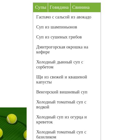
Супы
Говядина
Свинина
Гаспачо с сальсой из авокадо
Суп из шампиньонов
Суп из сушеных грибов
Дмитрогорская окрошка на
кефире
Холодный дынный суп с
сорбетом
Щи из свежей и квашеной
капусты
Венгерский вишневый суп
Холодный томатный суп с
водкой
Холодный суп из огурца и
креветок
Холодный томатный суп с
базиликом