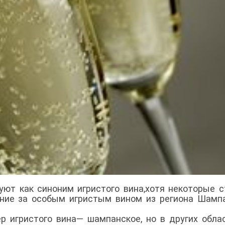
уют как синоним игристого вина,хотя некоторые 
ание за особым игристым вином из региона Шамп
ер игристого вина— шампанское, но в других обла