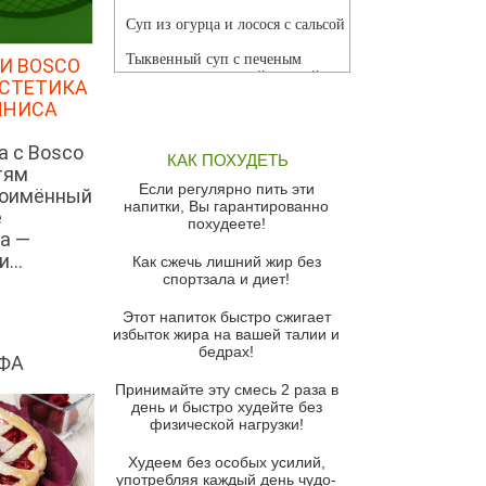
Суп из огурца и лосося с сальсой
Тыквенный суп с печеным
И BOSCO
чесноком и томатной сальсой
ЭСТЕТИКА
ННИСА
Грибной суп
Томатный суп с кремом из
а с Bosco
КАК ПОХУДЕТЬ
красного перца
тям
Если регулярно пить эти
ноимённый
Парижский луковый суп
напитки, Вы гарантированно
е
похудеете!
Суп из спаржи и горошка с
а —
сыром пармезан
...
Как сжечь лишний жир без
спортзала и диет!
Суп-крем из цветной капусты
Этот напиток быстро сжигает
Французский луковый суп
избыток жира на вашей талии и
бедрах!
Суп из баклажанов с моцареллой
ФА
и гремолатой
Принимайте эту смесь 2 раза в
Грибной крем-суп с кростини с
день и быстро худейте без
козьим сыром
физической нагрузки!
Суп мисо с зеленым луком и
Худеем без особых усилий,
тофу
употребляя каждый день чудо-