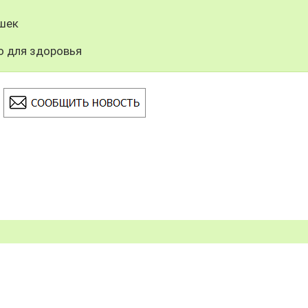
шек
о для здоровья