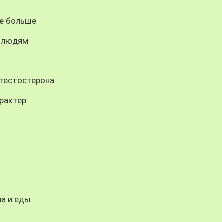
бе больше
м людям
 тестостерона
рактер
на и еды