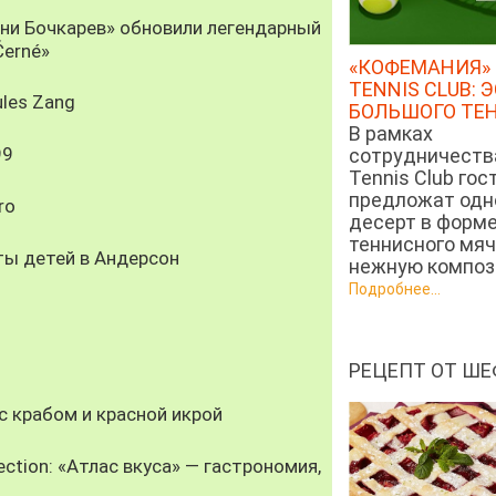
рни Бочкарев» обновили легендарный
Černé»
«КОФЕМАНИЯ» 
TENNIS CLUB: 
les Zang
БОЛЬШОГО ТЕ
В рамках
99
сотрудничеств
Tennis Club гос
предложат од
ro
десерт в форм
теннисного мяч
ты детей в Андерсон
нежную компози
Подробнее...
РЕЦЕПТ ОТ ШЕ
 крабом и красной икрой
ection: «Атлас вкуса» — гастрономия,