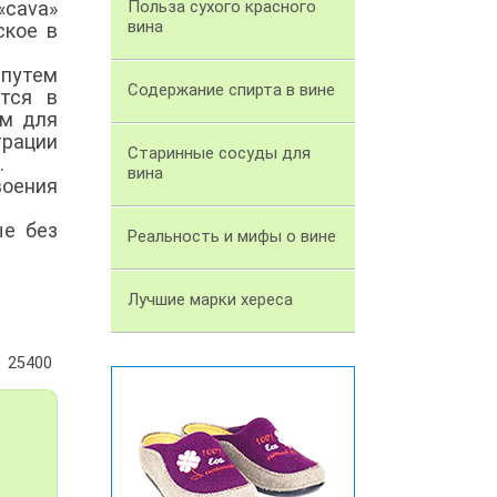
«cava»
Польза сухого красного
вина
ское в
путем
Содержание спирта в вине
тся в
ом для
трации
Старинные сосуды для
.
вина
оения
ые без
Реальность и мифы о вине
Лучшие марки хереса
25400