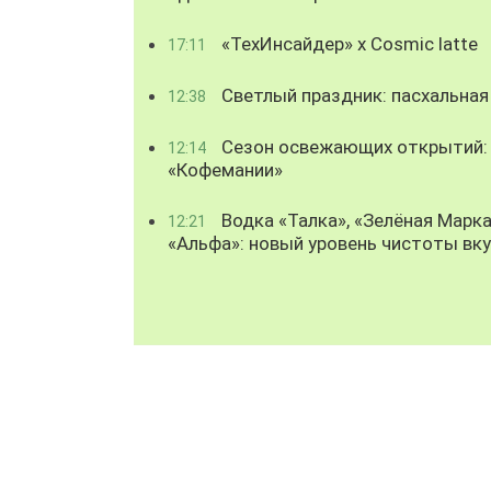
«ТехИнсайдер» х Cosmic latte
17:11
Светлый праздник: пасхальная
12:38
Сезон освежающих открытий: 
12:14
«Кофемании»
Водка «Талка», «Зелёная Марка
12:21
«Альфа»: новый уровень чистоты вк