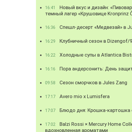
Новый вкус и дизайн: «Пивова
16:41
темный лагер «Крушовице Kronprinz 
Спешл-десерт «Медвезай» в Ju
16:36
Клубничный сезон в Dizengof/
16:29
Холодные супы в Atlantica Bist
16:22
Пора андерсонить: День защи
16:16
Сезон сморчков в Jules Zang
09:58
Avero mio x Lumisfera
17:17
Блюдо дня: Крошка-картошка с
17:07
Balzi Rossi × Mercury Home Coll
17:02
вдохновленная ароматами