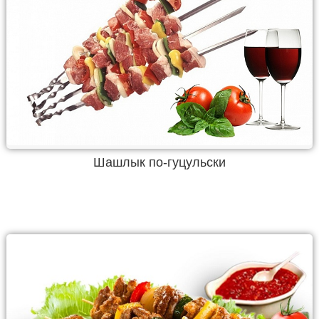
Шашлык по-гуцульски