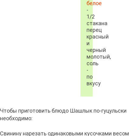
белое
-
1/2
стакана
перец
красный
и
черный
молотый,
соль
-
по
вкусу
Чтобы приготовить блюдо Шашлык по-гуцульски
необходимо:
Свинину нарезать одинаковыми кусочками весом