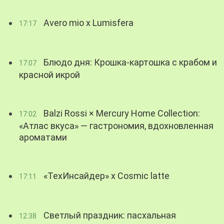
Avero mio x Lumisfera
17:17
Блюдо дня: Крошка-картошка с крабом и
17:07
красной икрой
Balzi Rossi × Mercury Home Collection:
17:02
«Атлас вкуса» — гастрономия, вдохновленная
ароматами
«ТехИнсайдер» х Cosmic latte
17:11
Светлый праздник: пасхальная
12:38