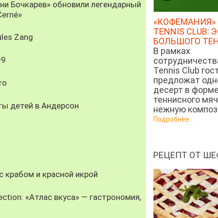
рни Бочкарев» обновили легендарный
Černé»
«КОФЕМАНИЯ» 
TENNIS CLUB: 
les Zang
БОЛЬШОГО ТЕ
В рамках
99
сотрудничеств
Tennis Club гос
предложат од
ro
десерт в форм
теннисного мяч
ты детей в Андерсон
нежную компози
Подробнее...
РЕЦЕПТ ОТ ШЕ
 крабом и красной икрой
ection: «Атлас вкуса» — гастрономия,