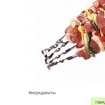
Ингредиенты
говя