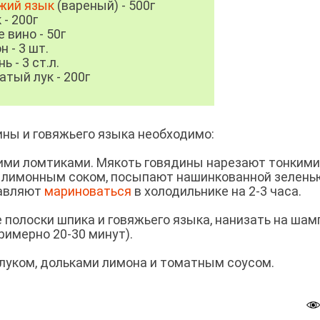
жий язык
(вареный) - 500г
 - 200г
е вино - 50г
н - 3 шт.
ь - 3 ст.л.
атый лук - 200г
ны и говяжьего языка необходимо:
ими ломтиками. Мякоть говядины нарезают тонкими
 лимонным соком, посыпают нашинкованной зелень
тавляют
мариноваться
в холодильнике на 2-3 часа.
 полоски шпика и говяжьего языка, нанизать на ша
римерно 20-30 минут).
луком, дольками лимона и томатным соусом.