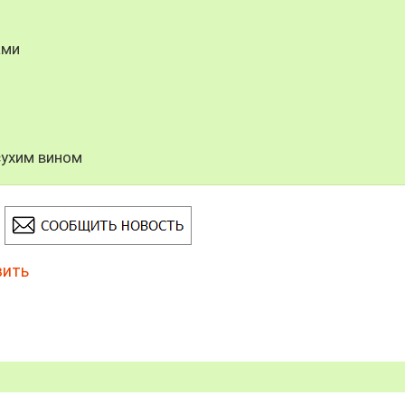
ами
сухим вином
вить