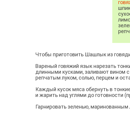
говя
шпик
сухо
лимо
зелен
репч
Чтобы приготовить Шашлык из говяди
Вареный говяжий язык нарезать тонк
длинными кусками, заливают вином с
репчатым луком, солью, перцем и ос
Каждый кусок мяса обернуть в тонкие
и жарить над углями до готовности (п
Гарнировать зеленью, маринованным 