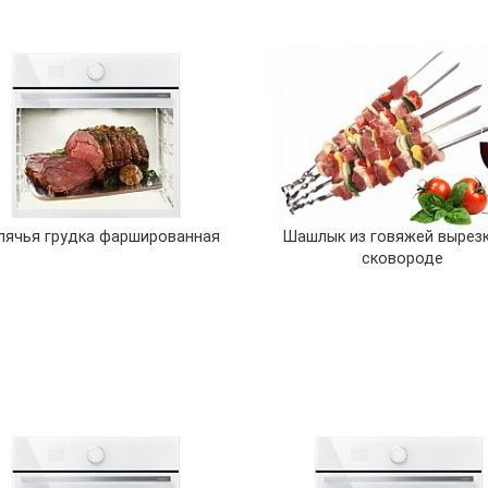
лячья грудка фаршированная
Шашлык из говяжей вырезк
сковороде