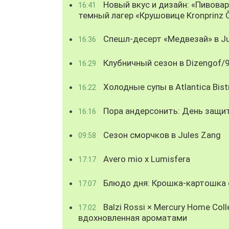
Новый вкус и дизайн: «Пивова
16:41
темный лагер «Крушовице Kronprinz 
Спешл-десерт «Медвезай» в Ju
16:36
Клубничный сезон в Dizengof/
16:29
Холодные супы в Atlantica Bist
16:22
Пора андерсонить: День защи
16:16
Сезон сморчков в Jules Zang
09:58
Avero mio x Lumisfera
17:17
Блюдо дня: Крошка-картошка с
17:07
Balzi Rossi × Mercury Home Coll
17:02
вдохновленная ароматами