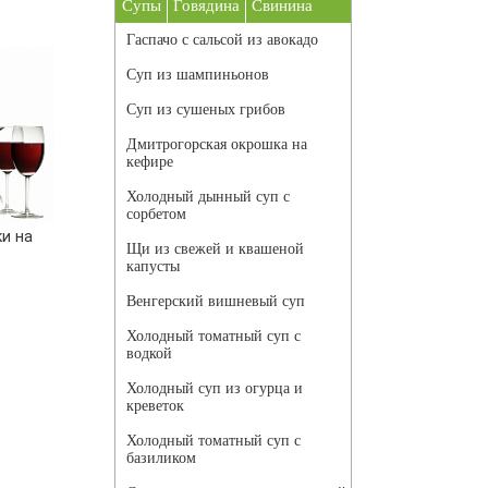
Супы
Говядина
Свинина
Гаспачо с сальсой из авокадо
Суп из шампиньонов
Суп из сушеных грибов
Дмитрогорская окрошка на
кефире
Холодный дынный суп с
сорбетом
и на
Щи из свежей и квашеной
капусты
Венгерский вишневый суп
Холодный томатный суп с
водкой
Холодный суп из огурца и
креветок
Холодный томатный суп с
базиликом