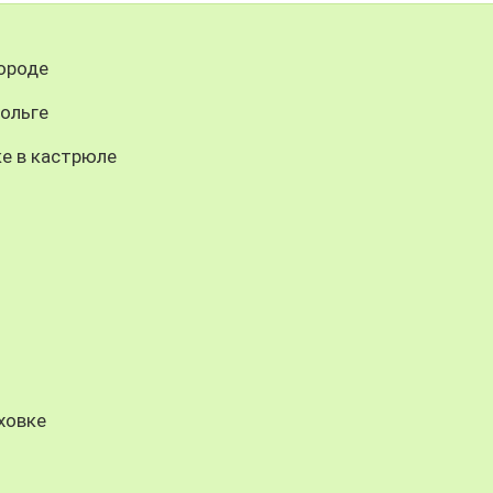
ороде
ольге
е в кастрюле
ховке