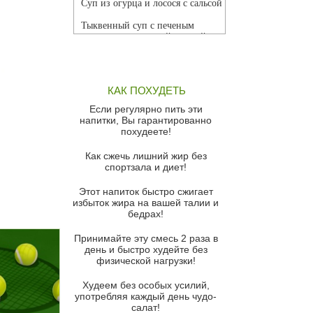
Суп из огурца и лосося с сальсой
Тыквенный суп с печеным
чесноком и томатной сальсой
Грибной суп
Томатный суп с кремом из
КАК ПОХУДЕТЬ
красного перца
Если регулярно пить эти
Парижский луковый суп
напитки, Вы гарантированно
похудеете!
Суп из спаржи и горошка с
сыром пармезан
Как сжечь лишний жир без
спортзала и диет!
Суп-крем из цветной капусты
Этот напиток быстро сжигает
Французский луковый суп
избыток жира на вашей талии и
бедрах!
Суп из баклажанов с моцареллой
и гремолатой
Принимайте эту смесь 2 раза в
Грибной крем-суп с кростини с
день и быстро худейте без
козьим сыром
физической нагрузки!
Суп мисо с зеленым луком и
Худеем без особых усилий,
тофу
употребляя каждый день чудо-
салат!