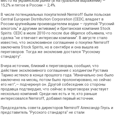
место на украинском рынке (в натуральном выражении) —
15,2% и пятое в России — 2,4%.
В числе потенциальных покупателей Nemiroff были польская
Central European Distribution Corporation (CEDC, владеет в
России крупнейшим производителем водки — группой "Русский
алкоголь" и другими активами) и британская компания Stock
Spirits. CEDC в июле 2010-го после due diligence объявила, что
сделка "не отвечает интересам компании". В августе стало
известно, что эксклюзивное соглашение о покупке Nemiroff
заключила Stock Spirits, но в сентябре и она вышла из
переговоров. Тогда же эксклюзив достался "Русскому
стандарту".
Вчера источник, близкий к переговорам, сообщил, что
действие эксклюзивного соглашения с холдингом Рустама
Тарико истекло в конце прошлого года. "Изначально оно было
заключено на месяц, потом было пролонгировано, но сейчас
его нет",— подчеркнул он. Другой собеседник со стороны
продавца подтвердил, что сейчас в переговорах участвует
несколько компаний. Среди них есть и те, кто раньше
интересовался Nemiroff, добавил первый источник.
Председатель совета директоров Nemiroff Александр Глусь и
представитель "Русского стандарта" не стали