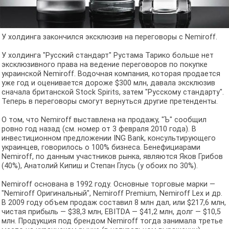
У холдинга закончился эксклюзив на переговоры с Nemiroff.
У холдинга "Русский стандарт" Рустама Тарико больше нет
эксклюзивного права на ведение переговоров по покупке
украинской Nemiroff. Водочная компания, которая продается
уже год и оценивается дороже $300 млн, давала эксклюзив
сначала британской Stock Spirits, затем "Русскому стандарту".
Теперь в переговоры смогут вернуться другие претенденты.
О том, что Nemiroff выставлена на продажу, "Ъ" сообщил
ровно год назад (см. номер от 3 февраля 2010 года). В
инвестиционном предложении ING Bank, консультирующего
украинцев, говорилось о 100% бизнеса. Бенефициарами
Nemiroff, по данным участников рынка, являются Яков Грибов
(40%), Анатолий Кипиш и Степан Глусь (у обоих по 30%).
Nemiroff основана в 1992 году. Основные торговые марки —
"Nemiroff Оригинальный", Nemiroff Premium, Nemiroff Lex и др.
В 2009 году объем продаж составил 8 млн дал, или $217,6 млн,
чистая прибыль — $38,3 млн, EBITDA — $41,2 млн, долг — $10,5
млн. Продукция под брендом Nemiroff тогда занимала третье