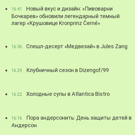
Новый вкус и дизайн: «Пивоварни
16:41
Бочкарев» обновили легендарный темный
лагер «Крушовице Kronprinz Černé»
Спешл-десерт «Медвезай» в Jules Zang
16:36
Клубничный сезон в Dizengof/99
16:29
Холодные супы в Atlantica Bistro
16:22
Пора андерсонить: День защиты детей в
16:16
Андерсон