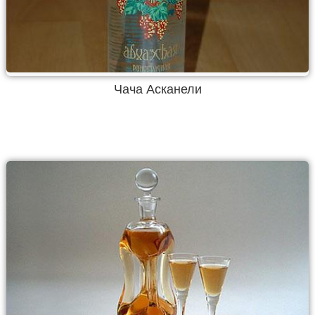
Чача Асканели