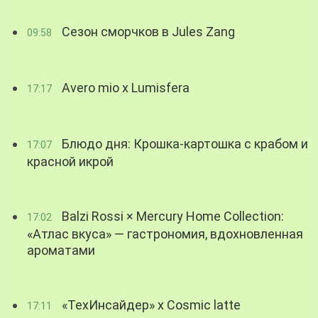
Сезон сморчков в Jules Zang
09:58
Avero mio x Lumisfera
17:17
Блюдо дня: Крошка-картошка с крабом и
17:07
красной икрой
Balzi Rossi × Mercury Home Collection:
17:02
«Атлас вкуса» — гастрономия, вдохновленная
ароматами
«ТехИнсайдер» х Cosmic latte
17:11