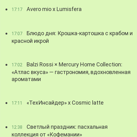
Avero mio x Lumisfera
17:17
Блюдо дня: Крошка-картошка с крабом и
17:07
красной икрой
Balzi Rossi × Mercury Home Collection:
17:02
«Атлас вкуса» — гастрономия, вдохновленная
ароматами
«ТехИнсайдер» х Cosmic latte
17:11
Светлый праздник: пасхальная
12:38
коллекция от «Кофемании»