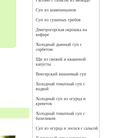
Гаспачо с сальсой из авокадо
Суп из шампиньонов
Суп из сушеных грибов
Дмитрогорская окрошка на
кефире
Холодный дынный суп с
сорбетом
Щи из свежей и квашеной
капусты
Венгерский вишневый суп
Холодный томатный суп с
водкой
Холодный суп из огурца и
креветок
Холодный томатный суп с
базиликом
Суп из огурца и лосося с сальсой