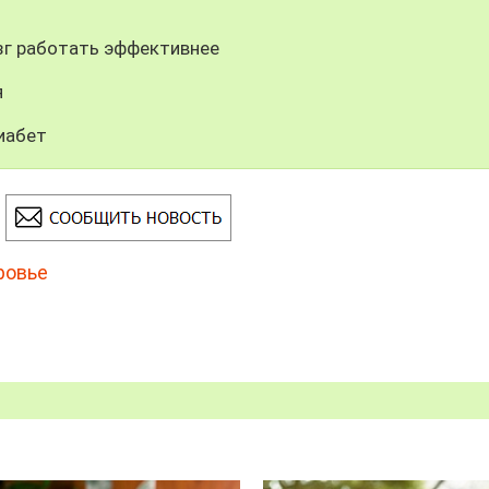
зг работать эффективнее
я
диабет
ровье