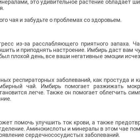
нералами, это удивительное растение обладает ш
я.
го чая и забудьте о проблемах со здоровьем.
ресс из-за расслабляющего приятного запаха. Ч
чшить и приподнять настроение. Имбирь даст вам ч
 был плохой день, все ваши негативные эмоции исчез
ных респираторных заболеваний, как простуда и к
мбирный чай. Имбирь помогает разжижать мокр
тановится легче. Также он помогает облегчить си
ние.
ожет помочь улучшить ток крови, а также предотв
отделение. Аминокислоты и минералы в этом чае по
появление сердечнососудистых заболеваний.