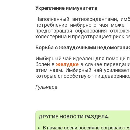
Укрепление иммунитета
Наполненный антиоксидантами, им
потребление имбирного чая может 
предотвращая образования отложе
холестерина и предотвращает риск с
Борьба с желудочными недомогани
Имбирный чай идеален для помощи п
болей в
желудке
в случае переедани
этим чаем. Имбирный чай усиливает
которые способствуют пищеварению
Гульнара
ДРУГИЕ НОВОСТИ РАЗДЕЛА:
В начале осени россияне согреваютс