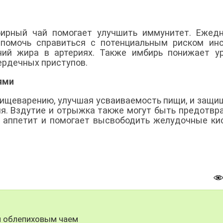
бирный чай помогает улучшить иммунитет. Ежед
помочь справиться с потенциальным риском инс
ний жира в артериях. Также имбирь понижает у
ердечных приступов.
ями
ищеварению, улучшая усваиваемость пищи, и защи
я. Вздутие и отрыжка также могут быть предотв
 аппетит и помогает высвободить желудочные ки
.
я облепиховым чаем