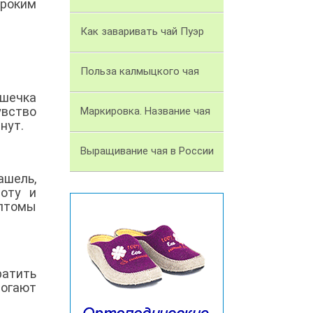
ироким
Как заваривать чай Пуэр
Польза калмыцкого чая
ашечка
увство
Маркировка. Название чая
нут.
Выращивание чая в России
ашель,
оту и
мптомы
ратить
могают