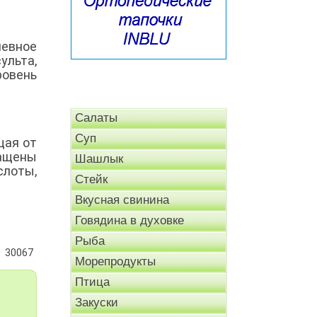
невное
ульта,
ровень
Салаты
Суп
щая от
ращены
Шашлык
слоты,
Стейк
Вкусная свинина
Говядина в духовке
Рыба
30067
Морепродукты
Птица
Закуски