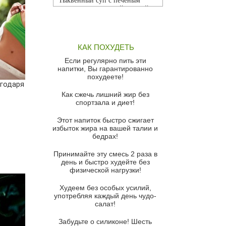
Тыквенный суп с печеным
чесноком и томатной сальсой
Грибной суп
Томатный суп с кремом из
КАК ПОХУДЕТЬ
красного перца
Если регулярно пить эти
Парижский луковый суп
напитки, Вы гарантированно
похудеете!
Суп из спаржи и горошка с
агодаря
сыром пармезан
Как сжечь лишний жир без
спортзала и диет!
Суп-крем из цветной капусты
Этот напиток быстро сжигает
Французский луковый суп
избыток жира на вашей талии и
бедрах!
Суп из баклажанов с моцареллой
и гремолатой
Принимайте эту смесь 2 раза в
Грибной крем-суп с кростини с
день и быстро худейте без
козьим сыром
физической нагрузки!
Суп мисо с зеленым луком и
Худеем без особых усилий,
тофу
употребляя каждый день чудо-
салат!
Суп из помидоров черри с песто
из рукколы
Забудьте о силиконе! Шесть