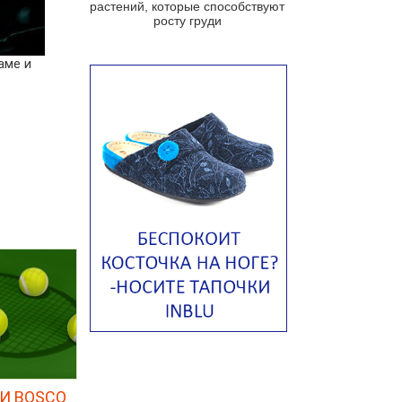
растений, которые способствуют
Португальский чесночный суп с
росту груди
яйцом
Авголемоно
аме и
Том ям с тофу
Ирландский картофельный суп
Суп из пастернака
Пряный морковный суп во время
зимних холодов
Тосканский фасолевый суп
Американский суп из красной
фасоли с сальсой гуакамоле
Острый чечевичный суп с
кремом из петрушки
Суп с лапшой рамен в
Токийском стиле
Малайзийская лакса с
креветками
И BOSCO