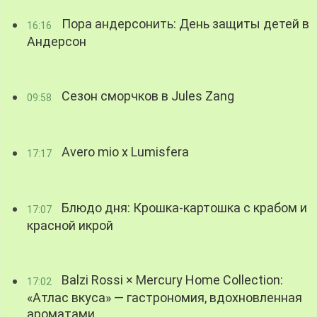
Пора андерсонить: День защиты детей в
16:16
Андерсон
Сезон сморчков в Jules Zang
09:58
Avero mio x Lumisfera
17:17
Блюдо дня: Крошка-картошка с крабом и
17:07
красной икрой
Balzi Rossi × Mercury Home Collection:
17:02
«Атлас вкуса» — гастрономия, вдохновленная
ароматами