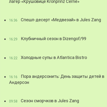
лагер «Крушовице Kronprinz Černé»
Спешл-десерт «Медвезай» в Jules Zang
16:36
Клубничный сезон в Dizengof/99
16:29
Холодные супы в Atlantica Bistro
16:22
Пора андерсонить: День защиты детей в
16:16
Андерсон
Сезон сморчков в Jules Zang
09:58