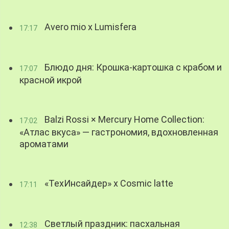
Avero mio x Lumisfera
17:17
Блюдо дня: Крошка-картошка с крабом и
17:07
красной икрой
Balzi Rossi × Mercury Home Collection:
17:02
«Атлас вкуса» — гастрономия, вдохновленная
ароматами
«ТехИнсайдер» х Cosmic latte
17:11
Светлый праздник: пасхальная
12:38