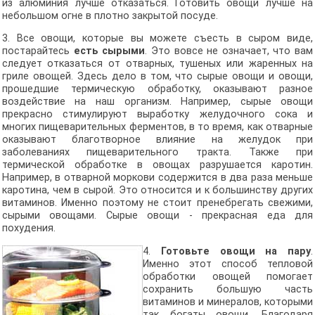
из алюминия лучше отказаться. Готовить овощи лучше на
небольшом огне в плотно закрытой посуде.
3. Все овощи, которые вы можете съесть в сыром виде,
постарайтесь
есть сырыми
. Это вовсе не означает, что вам
следует отказаться от отварных, тушеных или жаренных на
гриле овощей. Здесь дело в том, что сырые овощи и овощи,
прошедшие термическую обработку, оказывают разное
воздействие на наш организм. Например, сырые овощи
прекрасно стимулируют выработку желудочного сока и
многих пищеварительных ферментов, в то время, как отварные
оказывают благотворное влияние на желудок при
заболеваниях пищеварительного тракта. Также при
термической обработке в овощах разрушается каротин.
Например, в отварной моркови содержится в два раза меньше
каротина, чем в сырой. Это относится и к большинству других
витаминов. Именно поэтому не стоит пренебрегать свежими,
сырыми овощами. Сырые овощи - прекрасная еда для
похудения.
4.
Готовьте овощи на пару
.
Именно этот способ тепловой
обработки овощей помогает
сохранить большую часть
витаминов и минералов, которыми
так богаты овощи. Благодаря