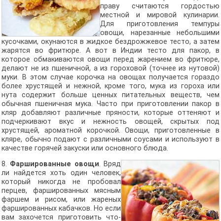
праву считаются гордостью
местной и мировой кулинарии.
Для приготовления темпуры
овощи, нарезанные небольшими
кусочками, окунаются в жидкое бездрожжевое тесто, а затем
жарятся во фритюре. А вот в Индии тесто для пакор, в
которое обмакиваются овощи перед жарением во фритюре,
делают не из пшеничной, а из гороховой (точнее из нутовой)
муки. В этом случае корочка на овощах получается гораздо
более хрустящей и нежной, кроме того, мука из гороха или
нута содержит больше ценных питательных веществ, чем
обычная пшеничная мука. Часто при приготовлении пакор в
кляр добавляют различные пряности, которые оттеняют и
подчеркивают вкус и нежность овощей, скрытых под
хрустящей, ароматной корочкой. Овощи, приготовленные в
кляре, обычно подают с различными соусами и используют в
качестве горячей закуски или основного блюда.
8.
Фаршированные овощи
. Вряд
ли найдется хоть один человек,
который никогда не пробовал
перцев, фаршированных мясным
фаршем и рисом, или жареных
фаршированных кабачков. Но если
вам захочется приготовить что-