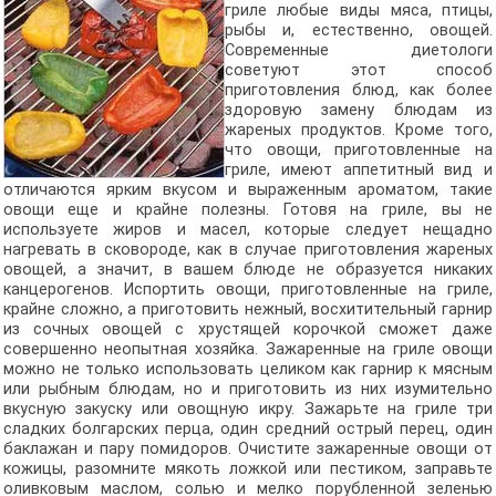
гриле любые виды мяса, птицы,
рыбы и, естественно, овощей.
Современные диетологи
советуют этот способ
приготовления блюд, как более
здоровую замену блюдам из
жареных продуктов. Кроме того,
что овощи, приготовленные на
гриле, имеют аппетитный вид и
отличаются ярким вкусом и выраженным ароматом, такие
овощи еще и крайне полезны. Готовя на гриле, вы не
используете жиров и масел, которые следует нещадно
нагревать в сковороде, как в случае приготовления жареных
овощей, а значит, в вашем блюде не образуется никаких
канцерогенов. Испортить овощи, приготовленные на гриле,
крайне сложно, а приготовить нежный, восхитительный гарнир
из сочных овощей с хрустящей корочкой сможет даже
совершенно неопытная хозяйка. Зажаренные на гриле овощи
можно не только использовать целиком как гарнир к мясным
или рыбным блюдам, но и приготовить из них изумительно
вкусную закуску или овощную икру. Зажарьте на гриле три
сладких болгарских перца, один средний острый перец, один
баклажан и пару помидоров. Очистите зажаренные овощи от
кожицы, разомните мякоть ложкой или пестиком, заправьте
оливковым маслом, солью и мелко порубленной зеленью