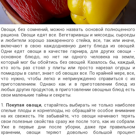
Овощи, без сомнений, можно назвать основой полноценного
рациона. Овощи едят все. Вегетарианцы и мясоеды, сыроеды
и любители хорошо зажаренного стейка, все, так или иначе,
включают в свою каждодневную диету блюда из овощей.
Одни едят овощи в качестве гарнира, для других овощи -
основное блюдо, но нет ни одного человека на земле,
который мог бы обойтись без овощей. Казалось бы, каждый,
кто хоть раз стоял у плиты или просто нарезал огурцы и
помидоры в салат, знает об овощах все. По крайней мере, все,
что нужно, чтобы легко и непринужденно справиться с их
приготовлением. Однако как и в приготовлении блюд из
любых других продуктов, в приготовлении овощных блюд есть
свои маленькие тайны и секреты.
1.
Покупая овощи
, старайтесь выбирать не только наиболее
спелые плоды и корнеплоды, но обращайте особое внимание
на их свежесть. Не забывайте, что овощи начинают терять
свои полезные свойства сразу же после того, как их собрали.
Уже в первые дни после уборки, даже при правильном
хранении, овощи теряют довольно большой процент