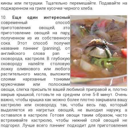
кинзы или петрушки. Тщательно перемешайте. Подавайте на
поджаренном на гриле кусочке черного хлеба.
10.
Еще один интересный
современный способ
приготовления овощей, это
приготовление овощей на пару,
полученном из их собственного
сока. Этот способ получил
название пэннинг (panning), от
английского слова pan –
сковорода, кастрюля. В глубокую
сковороду налейте столовую
ложку оливкового или любого
растительного масла, выложите
слоями нарезанные тонкими
кружочками или полосками
овощи, слегка присыпьте вашей любимой приправой и, плотно
закрыв крышкой, готовьте на среднем огне 5-8 минут. Очень
важно, чтобы крышка как можно более плотно закрывала вашу
кастрюлю или сковороду, так, чтобы весь пар, который
выделяется из нагретых овощей, не выходил наружу, а
оставался в кастрюле. Готовя овощи таким образом, часто
встряхивайте кастрюлю, чтобы нижний слой овощей не
подгорел. Лучше всего пэннинг подходит для приготовления