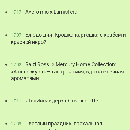
Avero mio x Lumisfera
17:17
Блюдо дня: Крошка-картошка с крабом и
17:07
красной икрой
Balzi Rossi × Mercury Home Collection:
17:02
«Атлас вкуса» — гастрономия, вдохновленная
ароматами
«ТехИнсайдер» х Cosmic latte
17:11
Светлый праздник: пасхальная
12:38