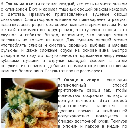
6.
Тушеные овощи
готовил каждый, кто хоть немного знаком
с кулинарией. Вкус и аромат тушеных овощей знаком каждому
с детства. Правильно приготовленные тушеные овощи
оказывают благотворное влияние на пищеварение и радуют
наши вкусовые рецепторы своим нежным и ярким вкусом. Если
в какой-то момент вы вдруг решите, что тушеные овощи - это
скучное и избитое блюдо, вспомните, что овощи можно
потушить не только на воде. Для тушения овощей можно
употреблять сливки и сметану, овощные, рыбные и мясные
бульоны, и даже сложные соусы на основе вина. Быстро
отварите на пару до полуготовности порезанные некрупными
кубиками цуккини и стручки молодой фасоли, а затем
потушите их в сливках, добавив в самом конце приготовления
немного белого вина. Результат вас не разочарует.
7.
Овощи в кляре
– еще один
великолепный способ
приготовить овощи так, чтобы
полностью сохранить их вкус и
сочную нежность. Этот способ
приготовления известен с
древних времен и наибольшей
популярностью пользуется в
блюдах восточной кухни. Темпура
в Японии и пакора в Индии по