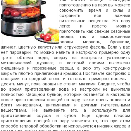
приготовлению на пару вы можете
сэкономить время и силы и
сохранить все важные
питательные вещества. На пару
легко и просто можно
приготовить как свежие сезонные
овощи, так и замороженные
овощи: морковь, брокколи,
шпинат, цветную капусту или стручковую фасоль. Если у вас
нет пароварки, то можно налить в кастрюлю примерно одну
треть объема воды, сверху на кастрюлю установить
металлический дуршлаг, в который слоями выложены
очищенные и порезанные овощи, а всю эту конструкцию
закрыть плотно прилегающей крышкой. Поставьте кастрюлю с
овощами на средний огонь и готовьте примерно восемь -
десять минут, пока овощи не станут мягкими. Следите, чтобы
во время приготовления вода из кастрюли не выкипала
полностью. Овощной бульон, который останется в кастрюле
после приготовления овощей на пару, также очень полезен и
богат минералами, витаминами и другими питательными
веществами. Не выливайте его, а используйте для
приготовления соусов и супов. Еще одним плюсом
приготовления овощей на пару является то, что при этом
способе тепловой обработки не используется никаких жиров и