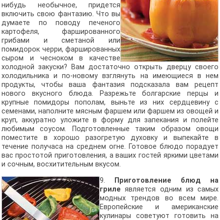
нибудь необычное, придется
включить свою фантазию. Что вы
думаете по поводу печеного
картофеля, фаршированного
грибами и сметаной или
помидорок черри, фаршированных
сыром и чесноком в качестве
холодной закуски? Вам достаточно открыть дверцу своего
холодильника и по-новому взглянуть на имеющиеся в нем
продукты, чтобы ваша фантазия подсказала вам рецепт
нового вкусного блюда. Разрежьте болгарские перцы и
крупные помидоры пополам, выньте из них сердцевину с
семенами, наполните мясным фаршем или фаршем из овощей и
круп, аккуратно уложите в форму для запекания и полейте
любимым соусом. Подготовленные таким образом овощи
поместите в хорошо разогретую духовку и выпекайте в
течение получаса на среднем огне. Готовое блюдо порадует
вас простотой приготовления, а ваших гостей яркими цветами
и сочным, восхитительным вкусом.
9.
Приготовление блюд на
гриле
является одним из самых
модных трендов во всем мире.
Европейские и американские
кулинары советуют готовить на