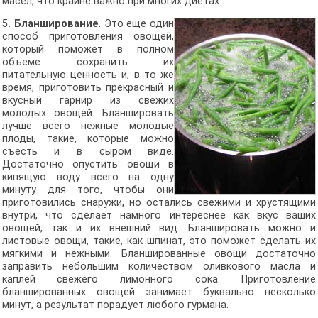
масел, что крайне важно при многих диетах.
5
. Бланширование
. Это еще один
способ приготовления овощей,
который поможет в полном
объеме сохранить их
питательную ценность и, в то же
время, приготовить прекрасный и
вкусный гарнир из свежих
молодых овощей. Бланшировать
лучше всего нежные молодые
плоды, такие, которые можно
съесть и в сыром виде.
Достаточно опустить овощи в
кипящую воду всего на одну
минуту для того, чтобы они
приготовились снаружи, но остались свежими и хрустящими
внутри, что сделает намного интереснее как вкус ваших
овощей, так и их внешний вид. Бланшировать можно и
листовые овощи, такие, как шпинат, это поможет сделать их
мягкими и нежными. Бланшированные овощи достаточно
заправить небольшим количеством оливкового масла и
каплей свежего лимонного сока. Приготовление
бланшированных овощей занимает буквально несколько
минут, а результат порадует любого гурмана.