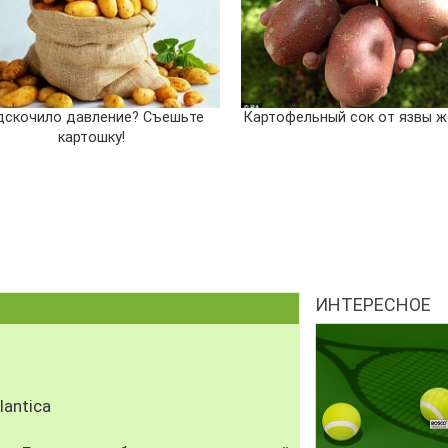
дскочило давление? Съешьте
Картофельный сок от язвы ж
картошку!
ИНТЕРЕСНОЕ
antica