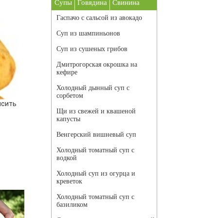
Супы
Говядина
Свинина
Гаспачо с сальсой из авокадо
Суп из шампиньонов
Суп из сушеных грибов
Дмитрогорская окрошка на
кефире
Холодный дынный суп с
сорбетом
ысить
Щи из свежей и квашеной
капусты
Венгерский вишневый суп
Холодный томатный суп с
водкой
Холодный суп из огурца и
креветок
Холодный томатный суп с
базиликом