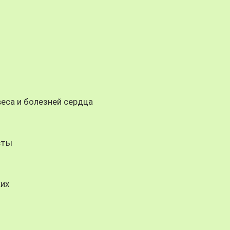
веса и болезней сердца
сты
ких