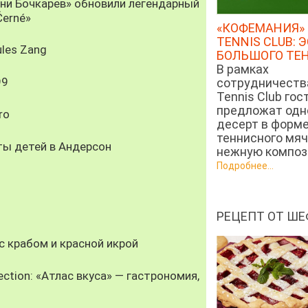
рни Бочкарев» обновили легендарный
Černé»
«КОФЕМАНИЯ» 
TENNIS CLUB: 
les Zang
БОЛЬШОГО ТЕ
В рамках
99
сотрудничеств
Tennis Club гос
предложат од
ro
десерт в форм
теннисного мяч
ты детей в Андерсон
нежную компози
Подробнее...
РЕЦЕПТ ОТ ШЕ
 крабом и красной икрой
ection: «Атлас вкуса» — гастрономия,