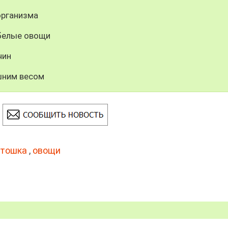
организма
 белые овощи
чин
шним весом
ртошка
,
овощи