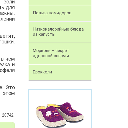
 если
дь для
ажны.
Польза помидоров
лении
Низкокалорийные блюда
из капусты
ветят,
тошки.
Морковь – секрет
здоровой спермы
 в нем
езка и
тофеля
Брокколи
е. Это
в этом
28742