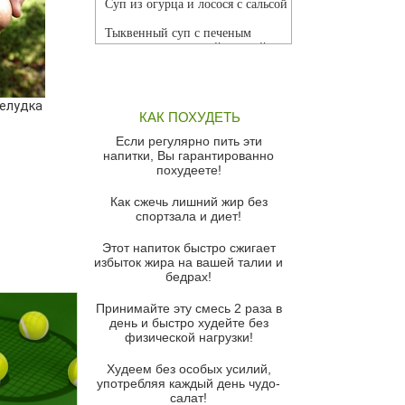
Суп из огурца и лосося с сальсой
Тыквенный суп с печеным
чесноком и томатной сальсой
Грибной суп
елудка
Томатный суп с кремом из
КАК ПОХУДЕТЬ
красного перца
Если регулярно пить эти
Парижский луковый суп
напитки, Вы гарантированно
похудеете!
Суп из спаржи и горошка с
сыром пармезан
Как сжечь лишний жир без
спортзала и диет!
Суп-крем из цветной капусты
Этот напиток быстро сжигает
Французский луковый суп
избыток жира на вашей талии и
бедрах!
Суп из баклажанов с моцареллой
и гремолатой
Принимайте эту смесь 2 раза в
Грибной крем-суп с кростини с
день и быстро худейте без
козьим сыром
физической нагрузки!
Суп мисо с зеленым луком и
Худеем без особых усилий,
тофу
употребляя каждый день чудо-
салат!