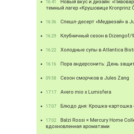
Новый вкус и дизайн: «Пивова
16:41
темный лагер «Крушовице Kronprinz 
Спешл-десерт «Медвезай» в Ju
16:36
Клубничный сезон в Dizengof/
16:29
Холодные супы в Atlantica Bist
16:22
Пора андерсонить: День защи
16:16
Сезон сморчков в Jules Zang
09:58
Avero mio x Lumisfera
17:17
Блюдо дня: Крошка-картошка с
17:07
Balzi Rossi × Mercury Home Coll
17:02
вдохновленная ароматами