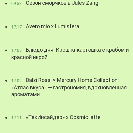
Сезон сморчков в Jules Zang
09:58
Avero mio x Lumisfera
17:17
Блюдо дня: Крошка-картошка с крабом и
17:07
красной икрой
Balzi Rossi × Mercury Home Collection:
17:02
«Атлас вкуса» — гастрономия, вдохновленная
ароматами
«ТехИнсайдер» х Cosmic latte
17:11