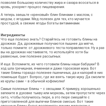
позволяя большому количеству жира и сахара всосаться в
кровь, ускоряет процесс пищеварения.
А теперь заешьте «хреновый» блин блинами с маслом, с
медом, с ягодами. Мед полезен для тех, кто мучается
простудой, а свежие ягоды богаты витаминами.
Ингредиенты
Что еще полезно знать? Старайтесь не готовить блины на
дрожжах. Да, дрожжевые получаются пышнее да мягче,
только помните: от дрожжевого теста поправляются. Ну а раз
вы на дрожжах настаиваете, то используйте хотя бы
развесные, они полезнее рассыпных.
И еще. Вспомните, из чего готовили блины наши бабушки? В
ход шла гречишная, ячменная и даже гороховая мука. Вот
такие блины гораздо полезнее пшеничных, да и калорий в них
поменьше будет. Вопрос, где же взять такую муку. Да смолите
из крупы сами – в обычной кофемолке!
Самые полезные блины – с овощами. К примеру, хорошенько
запеките в духовке тыкву или морковь, затем пропустите через
сито, чтобы получилось пюре, а это пюре смешайте с
приготовленной для выпечки блинов смесью. Вот такие
овощные блины будут восприняты вашим желудком с