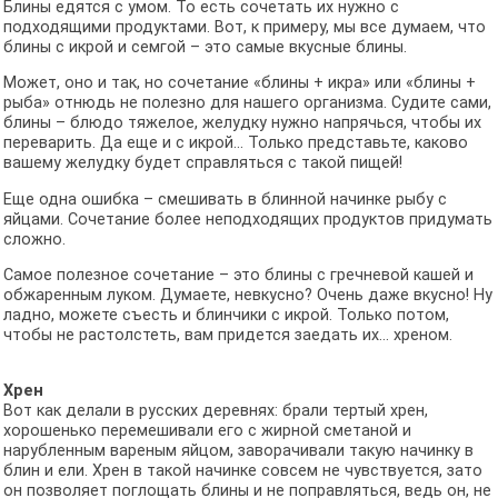
Блины едятся с умом. То есть сочетать их нужно с
подходящими продуктами. Вот, к примеру, мы все думаем, что
блины с икрой и семгой – это самые вкусные блины.
Может, оно и так, но сочетание «блины + икра» или «блины +
рыба» отнюдь не полезно для нашего организма. Судите сами,
блины – блюдо тяжелое, желудку нужно напрячься, чтобы их
переварить. Да еще и с икрой... Только представьте, каково
вашему желудку будет справляться с такой пищей!
Еще одна ошибка – смешивать в блинной начинке рыбу с
яйцами. Сочетание более неподходящих продуктов придумать
сложно.
Самое полезное сочетание – это блины с гречневой кашей и
обжаренным луком. Думаете, невкусно? Очень даже вкусно! Ну
ладно, можете съесть и блинчики с икрой. Только потом,
чтобы не растолстеть, вам придется заедать их… хреном.
Хрен
Вот как делали в русских деревнях: брали тертый хрен,
хорошенько перемешивали его с жирной сметаной и
нарубленным вареным яйцом, заворачивали такую начинку в
блин и ели. Хрен в такой начинке совсем не чувствуется, зато
он позволяет поглощать блины и не поправляться, ведь он, не