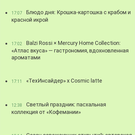
Блюдо дня: Крошка-картошка с крабом и
17:07
красной икрой
Balzi Rossi × Mercury Home Collection:
17:02
«Атлас вкуса» — гастрономия, вдохновленная
ароматами
«ТехИнсайдер» х Cosmic latte
17:11
Светлый праздник: пасхальная
12:38
коллекция от «Кофемании»