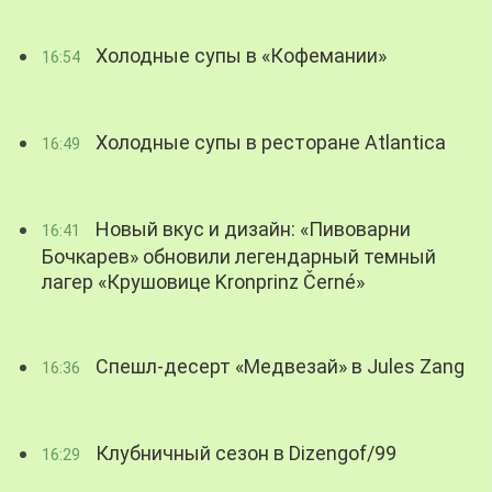
Холодные супы в «Кофемании»
16:54
Холодные супы в ресторане Atlantica
16:49
Новый вкус и дизайн: «Пивоварни
16:41
Бочкарев» обновили легендарный темный
лагер «Крушовице Kronprinz Černé»
Спешл-десерт «Медвезай» в Jules Zang
16:36
Клубничный сезон в Dizengof/99
16:29