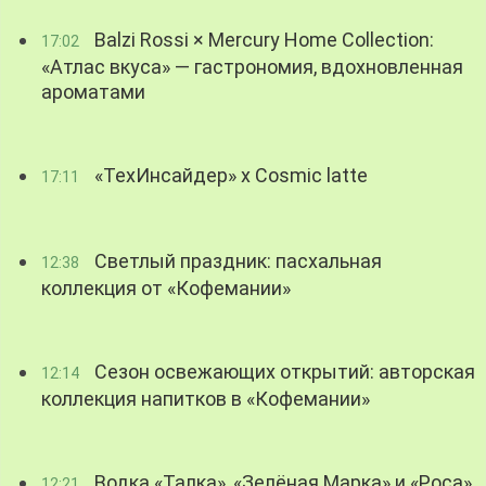
Balzi Rossi × Mercury Home Collection:
17:02
«Атлас вкуса» — гастрономия, вдохновленная
ароматами
«ТехИнсайдер» х Cosmic latte
17:11
Светлый праздник: пасхальная
12:38
коллекция от «Кофемании»
Сезон освежающих открытий: авторская
12:14
коллекция напитков в «Кофемании»
Водка «Талка», «Зелёная Марка» и «Роса»
12:21