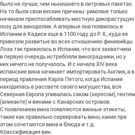
было не лучше, чем нынешнего в литровых пакетах.
На то были свои веские причины: римляне только
начинали приспосабливать местную дикорастущую
лозу для виноделия. А впервые она появилась в
Испании в Кадисе еще в 1100 году до Р. Х., куда ее
привезли развитые во всех отношениях финикийцы.
Лоза так прижилась в Испании, что все захватчики
в первую очередь истребляли виноградники, но у
них ничего не получалось. И с начала XIV века
испанские вина начинает импортировать Англия, а в
период правления Карла Пятого, когда Испания
находилась в рассвете своего могущества, вся
Северная Европа упивалась саком (хересом), гентем
(аликанте) и винами с Канарских островов.
С появлением вина появляются винные этикеты,
такие как правильно сервировать вино, какие при
этом сочетаются вина и блюда и т.д.
Классификация вин.