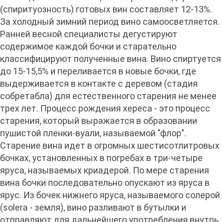
(спиритуозность) готовых вин составляет 12-13%.
За холодный зимний период вино самоосветляется.
Ранней весной специалисты дегустируют
содержимое каждой бочки и старательно
классифицируют полученные вина. Вино спиртуется
до 15-15,5% и переливается в новые бочки, где
выдерживается в контакте с деревом (стадия
собретабла) для естественного старения не менее
трех лет. Процесс рождения хереса - это процесс
старения, который выражается в образовании
пушистой пленки-вуали, называемой "флор".
Старение вина идет в огромных шестисотлитровых
бочках, установленных в погребах в три-четыре
яруса, называемых криадерой. По мере старения
вина бочки последовательно опускают из яруса в
ярус. Из бочек нижнего яруса, называемого солерой
(solera - земля), вино разливают в бутылки и
отправляют для дальнейшего употребления внутрь.