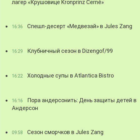
лагер «Крушовице Kronprinz Černé»
Спешл-десерт «Медвезай» в Jules Zang
16:36
Клубничный сезон в Dizengof/99
16:29
Холодные супы в Atlantica Bistro
16:22
Пора андерсонить: День защиты детей в
16:16
Андерсон
Сезон сморчков в Jules Zang
09:58