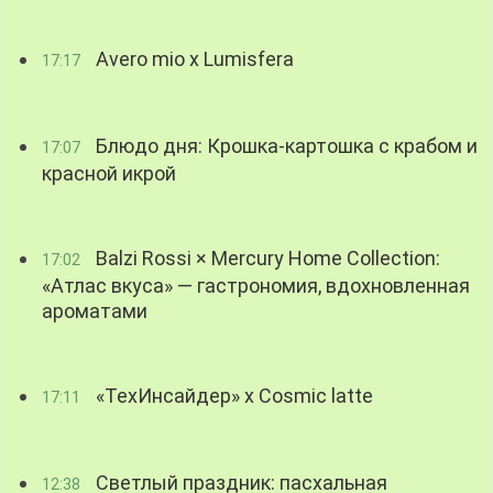
Avero mio x Lumisfera
17:17
Блюдо дня: Крошка-картошка с крабом и
17:07
красной икрой
Balzi Rossi × Mercury Home Collection:
17:02
«Атлас вкуса» — гастрономия, вдохновленная
ароматами
«ТехИнсайдер» х Cosmic latte
17:11
Светлый праздник: пасхальная
12:38