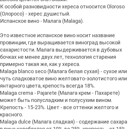
К особой разновидности хереса относится Oloroso
(Олоросо) - херес душистый.
Испанское вино - Малага (Malaga).
Это известное испанское вино носит название
провинции, где выращивается виноград высокой
сахаристости. Малага выдерживается в дубовых
бочках не менее двух лет, технология старения
примерно такая же, как у хереса.
Malaga blanco seco (Малага белая сухая) - сухое или
чуть сладковатое вино желтовато-золотистого или
янтарного цвета, крепость всегда 18%.
Malaga crema - Pajarete (Малага крем - Пахарете)
может быть полусладким и полусухим вином.
Крепость - 15-23%. Цвет - все оттенки желтого и
красного.
Malaga dulce (Малага сладкая) - содержание сахара
в вине колеблется от 10% до 25%, крепость - от 15%