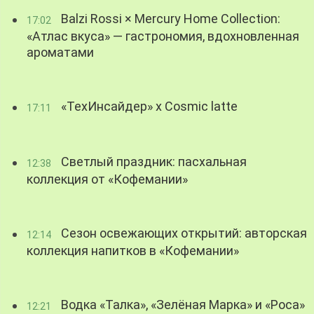
Balzi Rossi × Mercury Home Collection:
17:02
«Атлас вкуса» — гастрономия, вдохновленная
ароматами
«ТехИнсайдер» х Cosmic latte
17:11
Светлый праздник: пасхальная
12:38
коллекция от «Кофемании»
Сезон освежающих открытий: авторская
12:14
коллекция напитков в «Кофемании»
Водка «Талка», «Зелёная Марка» и «Роса»
12:21