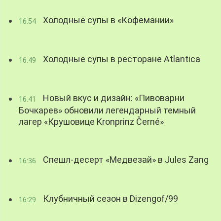
Холодные супы в «Кофемании»
16:54
Холодные супы в ресторане Atlantica
16:49
Новый вкус и дизайн: «Пивоварни
16:41
Бочкарев» обновили легендарный темный
лагер «Крушовице Kronprinz Černé»
Спешл-десерт «Медвезай» в Jules Zang
16:36
Клубничный сезон в Dizengof/99
16:29