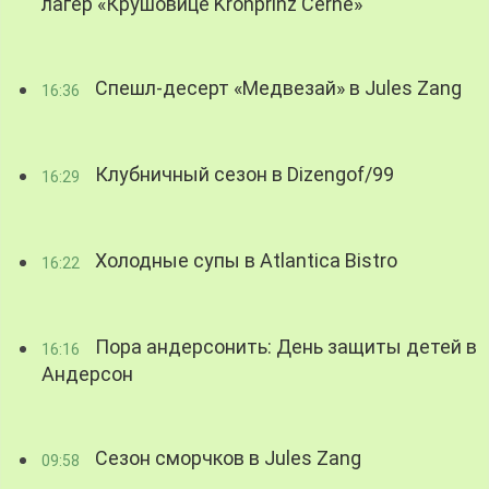
лагер «Крушовице Kronprinz Černé»
Спешл-десерт «Медвезай» в Jules Zang
16:36
Клубничный сезон в Dizengof/99
16:29
Холодные супы в Atlantica Bistro
16:22
Пора андерсонить: День защиты детей в
16:16
Андерсон
Сезон сморчков в Jules Zang
09:58