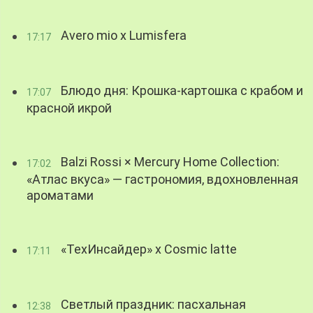
Avero mio x Lumisfera
17:17
Блюдо дня: Крошка-картошка с крабом и
17:07
красной икрой
Balzi Rossi × Mercury Home Collection:
17:02
«Атлас вкуса» — гастрономия, вдохновленная
ароматами
«ТехИнсайдер» х Cosmic latte
17:11
Светлый праздник: пасхальная
12:38