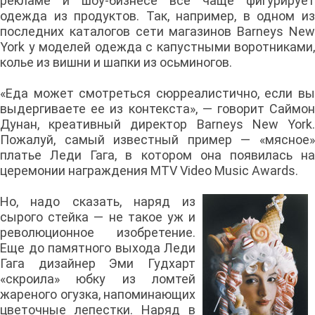
рекламе и шоу-бизнесе все чаще фигурирует
одежда из продуктов. Так, например, в одном из
последних каталогов сети магазинов Barneys New
York у моделей одежда с капустными воротниками,
колье из вишни и шапки из осьминогов.
«Еда может смотреться сюрреалистично, если вы
выдергиваете ее из контекста», — говорит Саймон
Дунан, креативный директор Barneys New York.
Пожалуй, самый известный пример — «мясное»
платье Леди Гага, в котором она появилась на
церемонии награждения MTV Video Music Awards.
Но, надо сказать, наряд из
сырого стейка — не такое уж и
революционное изобретение.
Еще до памятного выхода Леди
Гага дизайнер Эми Гудхарт
«скроила» юбку из ломтей
жареного огузка, напоминающих
цветочные лепестки. Наряд в