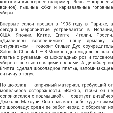
костюмы киногероев (например, Зены — королевы
воинов), пышные юбки и карнавальные головные
уборы.
Впервые салон прошел в 1995 году в Париже, а
сегодня мероприятие устраивается в Испании,
США, Японии, Китае, Египте, Италии, России.
«Дизайнеры воспринимают нашу ярмарку с
энтузиазмом, — говорит Сильви Дус, соучредитель
Salon du Chocolat. — В Москве одна модель вышла в
платье с рукавами из шоколадных роз и головном
уборе с шестью горящими свечами. А дизайнер из
Египта сделал шоколадное платье, напоминающее
античную тогу».
Но шоколад — капризный материал, требующий от
модельеров осторожности. «Важно, чтобы он не
соприкасался с подмышкой», — советует дизайнер
Джоэлль Махоуни. Она называет себя художником
по шоколаду: среди ее работ наряд с оборками из
темного шоколада и маленькое платье из белого.