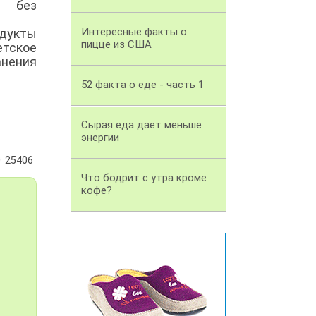
я без
Интересные факты о
дукты
пицце из США
етское
анения
52 факта о еде - часть 1
Сырая еда дает меньше
энергии
25406
Что бодрит с утра кроме
кофе?