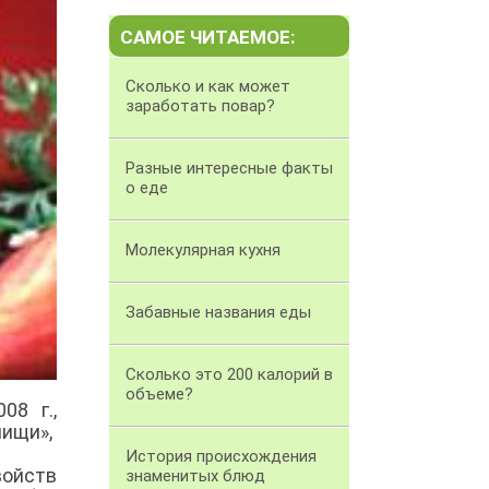
САМОЕ ЧИТАЕМОЕ:
Сколько и как может
заработать повар?
Разные интересные факты
о еде
Молекулярная кухня
Забавные названия еды
Cколько это 200 калорий в
объеме?
08 г.,
пищи»,
История происхождения
войств
знаменитых блюд