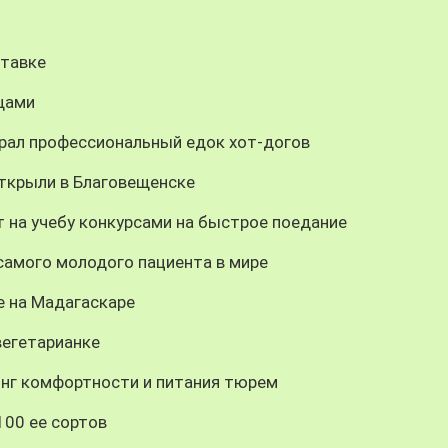
ставке
щами
рал профессиональный едок хот-догов
ткрыли в Благовещенске
 на учебу конкурсами на быстрое поедание
самого молодого пациента в мире
е на Мадагаскаре
вегетарианке
инг комфортности и питания тюрем
100 ее сортов