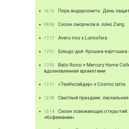
Пора андерсонить: День защи
16:16
Сезон сморчков в Jules Zang
09:58
Avero mio x Lumisfera
17:17
Блюдо дня: Крошка-картошка с
17:07
Balzi Rossi × Mercury Home Coll
17:02
вдохновленная ароматами
«ТехИнсайдер» х Cosmic latte
17:11
Светлый праздник: пасхальная
12:38
Сезон освежающих открытий: 
12:14
«Кофемании»