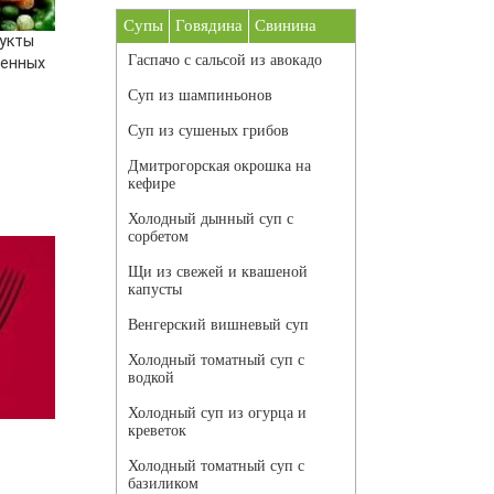
Супы
Говядина
Свинина
укты
Гаспачо с сальсой из авокадо
венных
Суп из шампиньонов
Суп из сушеных грибов
Дмитрогорская окрошка на
кефире
Холодный дынный суп с
сорбетом
Щи из свежей и квашеной
капусты
Венгерский вишневый суп
Холодный томатный суп с
водкой
Холодный суп из огурца и
креветок
Холодный томатный суп с
базиликом