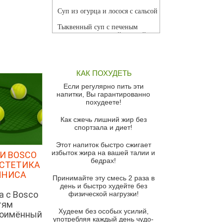
Суп из огурца и лосося с сальсой
Тыквенный суп с печеным
чесноком и томатной сальсой
Грибной суп
Томатный суп с кремом из
КАК ПОХУДЕТЬ
красного перца
Если регулярно пить эти
Парижский луковый суп
напитки, Вы гарантированно
похудеете!
Суп из спаржи и горошка с
сыром пармезан
Как сжечь лишний жир без
спортзала и диет!
Суп-крем из цветной капусты
Этот напиток быстро сжигает
Французский луковый суп
избыток жира на вашей талии и
И BOSCO
бедрах!
Суп из баклажанов с моцареллой
ЭСТЕТИКА
и гремолатой
ННИСА
Принимайте эту смесь 2 раза в
Грибной крем-суп с кростини с
день и быстро худейте без
а с Bosco
козьим сыром
физической нагрузки!
тям
Суп мисо с зеленым луком и
Худеем без особых усилий,
ноимённый
тофу
употребляя каждый день чудо-