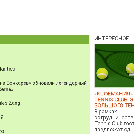
ИНТЕРЕСНОЕ
antica
рни Бочкарев» обновили легендарный
Černé»
«КОФЕМАНИЯ» 
TENNIS CLUB: 
les Zang
БОЛЬШОГО ТЕ
В рамках
99
сотрудничеств
Tennis Club гос
предложат од
ro