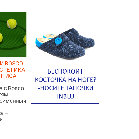
Авголемоно
Том ям с тофу
Ирландский картофельный суп
Суп из пастернака
Пряный морковный суп во время
зимних холодов
И BOSCO
Тосканский фасолевый суп
ЭСТЕТИКА
Американский суп из красной
ННИСА
фасоли с сальсой гуакамоле
а с Bosco
Острый чечевичный суп с
кремом из петрушки
тям
ноимённый
Суп с лапшой рамен в
е
Токийском стиле
а —
Малайзийская лакса с
...
креветками
Японский суп-лапша