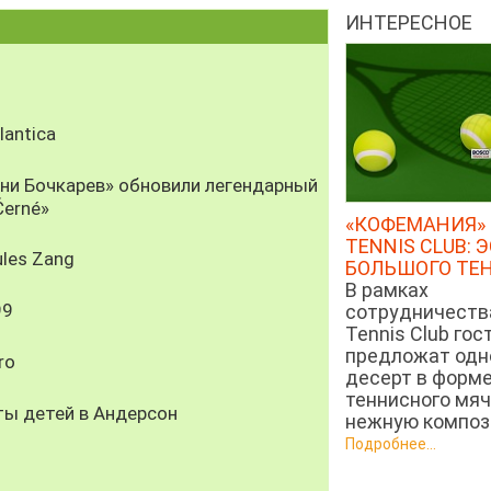
ИНТЕРЕСНОЕ
antica
рни Бочкарев» обновили легендарный
Černé»
«КОФЕМАНИЯ» 
TENNIS CLUB: 
les Zang
БОЛЬШОГО ТЕ
В рамках
99
сотрудничеств
Tennis Club гос
предложат од
ro
десерт в форм
теннисного мяч
ты детей в Андерсон
нежную компози
Подробнее...