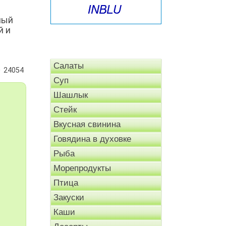
ный
й и
Салаты
24054
Суп
Шашлык
Стейк
Вкусная свинина
Говядина в духовке
Рыба
Морепродукты
Птица
Закуски
Каши