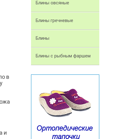
Блины овсяные
Блины гречневые
Блины
Блины с рыбным фаршем
ло в
у
ножа
а и