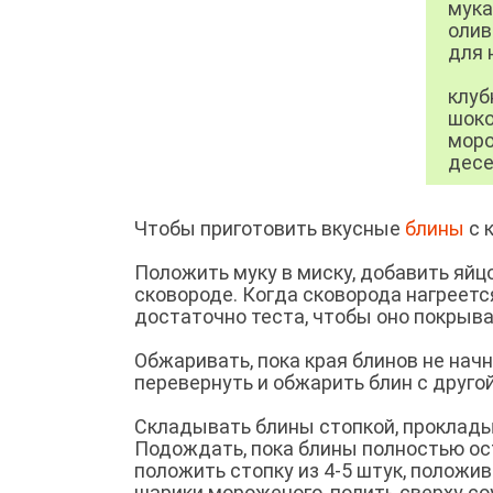
мука
олив
для 
клуб
шоко
моро
десе
Чтобы приготовить вкусные
блины
с 
Положить муку в миску, добавить яйцо
сковороде. Когда сковорода нагреется
достаточно теста, чтобы оно покрыва
Обжаривать, пока края блинов не нач
перевернуть и обжарить блин с друго
Складывать блины стопкой, проклады
Подождать, пока блины полностью ост
положить стопку из 4-5 штук, положи
шарики мороженого, полить сверху соу