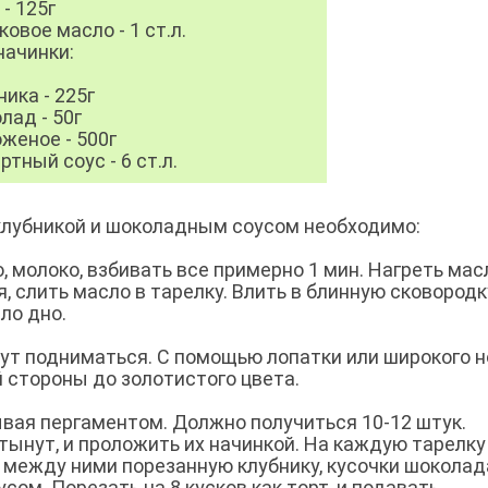
 - 125г
ковое масло - 1 ст.л.
начинки:
ника - 225г
лад - 50г
женое - 500г
ртный соус - 6 ст.л.
клубникой и шоколадным соусом необходимо:
, молоко, взбивать все примерно 1 мин. Нагреть мас
, слить масло в тарелку. Влить в блинную сковородк
ло дно.
нут подниматься. С помощью лопатки или широкого 
й стороны до золотистого цвета.
вая пергаментом. Должно получиться 10-12 штук.
ынут, и проложить их начинкой. На каждую тарелку
в между ними порезанную клубнику, кусочки шоколад
сом. Порезать на 8 кусков как торт, и подавать.