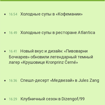
Холодные супы в «Кофемании»
16:54
Холодные супы в ресторане Atlantica
16:49
Новый вкус и дизайн: «Пивоварни
16:41
Бочкарев» обновили легендарный темный
лагер «Крушовице Kronprinz Černé»
Спешл-десерт «Медвезай» в Jules Zang
16:36
Клубничный сезон в Dizengof/99
16:29