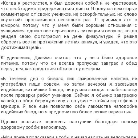
«Когда я растолстел, я был доволен собой и не чувствовал,
что необходимо придерживаться диеты. Я получал некоторые
комментарии от своих учеников, не оскорбительных, но слово
«пузатый» проскакивало несколько раз. Я принимал это с
юмором, потому что у меня были хорошие отношения с
учащимися, однако все серьезность ситуации я осознал, когда
увидел свою фотография на день физкультуры. Я решил
сбросить вес на протяжении летних каникул, и увидел, что это
достижимая цель».
К удивлению, Джеймс считал, что у него было здоровое
питание, потому что он всегда пропускал завтрак и обед
перед тем, как предаться обжорству вечером.
«В течение дня я бывало пил газированные напитки, не
употреблял пищи совсем, но затем вечером я заказывал
индийские, китайские блюда, пиццу или заходил в забегаловку
после проверки работ учеников. Сейчас я обычно завтракаю
кашей, на обед беру курятину, а на ужин – стейк и картофель в
мундире. Я все еще позволяю себе лакомства наподобие
индийских блюд, но я предпочитаю более легкие варианты».
Однако реальные перемены наступили благодаря новому
здоровому хобби: велосипеду.
«Мои друзья подсказали, чтобы я начал ездить на велосипеде,