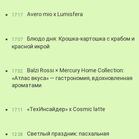
Avero mio x Lumisfera
17:17
Блюдо дня: Крошка-картошка с крабом и
17:07
красной икрой
Balzi Rossi × Mercury Home Collection:
17:02
«Атлас вкуса» — гастрономия, вдохновленная
ароматами
«ТехИнсайдер» х Cosmic latte
17:11
Светлый праздник: пасхальная
12:38