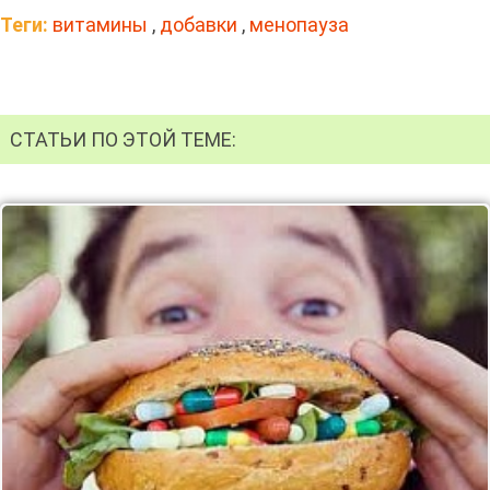
Теги:
витамины
,
добавки
,
менопауза
СТАТЬИ ПО ЭТОЙ ТЕМЕ: