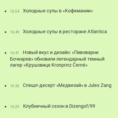
Холодные супы в «Кофемании»
16:54
Холодные супы в ресторане Atlantica
16:49
Новый вкус и дизайн: «Пивоварни
16:41
Бочкарев» обновили легендарный темный
лагер «Крушовице Kronprinz Černé»
Спешл-десерт «Медвезай» в Jules Zang
16:36
Клубничный сезон в Dizengof/99
16:29