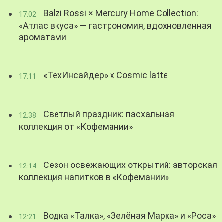
Balzi Rossi × Mercury Home Collection:
17:02
«Атлас вкуса» — гастрономия, вдохновленная
ароматами
«ТехИнсайдер» х Cosmic latte
17:11
Светлый праздник: пасхальная
12:38
коллекция от «Кофемании»
Сезон освежающих открытий: авторская
12:14
коллекция напитков в «Кофемании»
Водка «Талка», «Зелёная Марка» и «Роса»
12:21