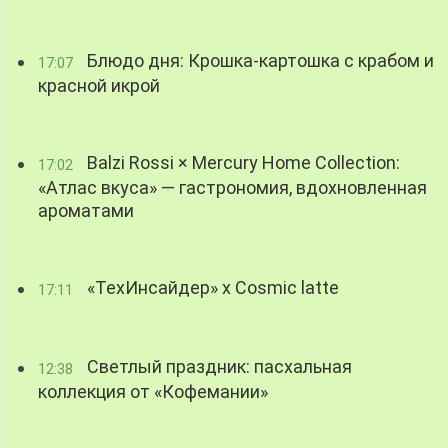
Блюдо дня: Крошка-картошка с крабом и
17:07
красной икрой
Balzi Rossi × Mercury Home Collection:
17:02
«Атлас вкуса» — гастрономия, вдохновленная
ароматами
«ТехИнсайдер» х Cosmic latte
17:11
Светлый праздник: пасхальная
12:38
коллекция от «Кофемании»