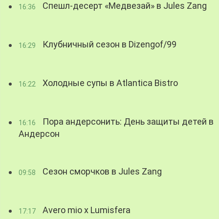
Спешл-десерт «Медвезай» в Jules Zang
16:36
Клубничный сезон в Dizengof/99
16:29
Холодные супы в Atlantica Bistro
16:22
Пора андерсонить: День защиты детей в
16:16
Андерсон
Сезон сморчков в Jules Zang
09:58
Avero mio x Lumisfera
17:17