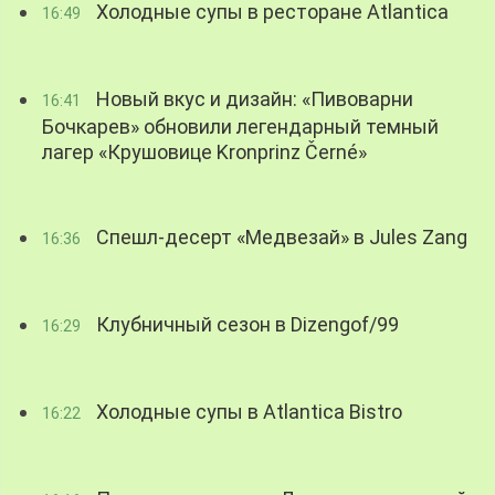
Холодные супы в ресторане Atlantica
16:49
Новый вкус и дизайн: «Пивоварни
16:41
Бочкарев» обновили легендарный темный
лагер «Крушовице Kronprinz Černé»
Спешл-десерт «Медвезай» в Jules Zang
16:36
Клубничный сезон в Dizengof/99
16:29
Холодные супы в Atlantica Bistro
16:22