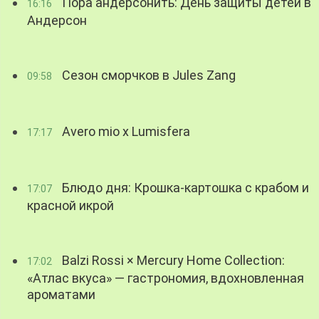
Пора андерсонить: День защиты детей в
16:16
Андерсон
Сезон сморчков в Jules Zang
09:58
Avero mio x Lumisfera
17:17
Блюдо дня: Крошка-картошка с крабом и
17:07
красной икрой
Balzi Rossi × Mercury Home Collection:
17:02
«Атлас вкуса» — гастрономия, вдохновленная
ароматами