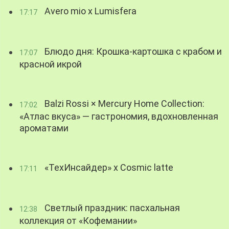
Avero mio x Lumisfera
17:17
Блюдо дня: Крошка-картошка с крабом и
17:07
красной икрой
Balzi Rossi × Mercury Home Collection:
17:02
«Атлас вкуса» — гастрономия, вдохновленная
ароматами
«ТехИнсайдер» х Cosmic latte
17:11
Светлый праздник: пасхальная
12:38
коллекция от «Кофемании»