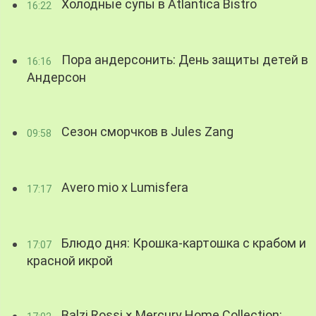
Холодные супы в Atlantica Bistro
16:22
Пора андерсонить: День защиты детей в
16:16
Андерсон
Сезон сморчков в Jules Zang
09:58
Avero mio x Lumisfera
17:17
Блюдо дня: Крошка-картошка с крабом и
17:07
красной икрой
Balzi Rossi × Mercury Home Collection: