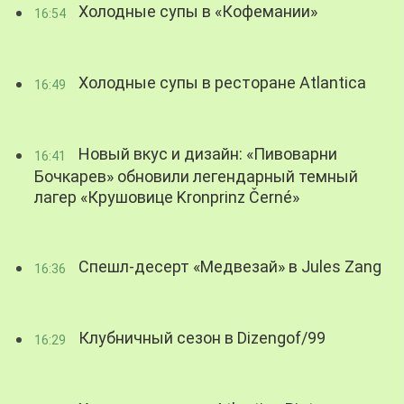
Холодные супы в «Кофемании»
16:54
Холодные супы в ресторане Atlantica
16:49
Новый вкус и дизайн: «Пивоварни
16:41
Бочкарев» обновили легендарный темный
лагер «Крушовице Kronprinz Černé»
Спешл-десерт «Медвезай» в Jules Zang
16:36
Клубничный сезон в Dizengof/99
16:29