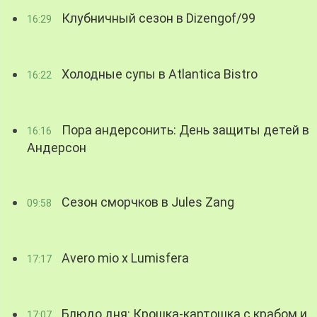
Клубничный сезон в Dizengof/99
16:29
Холодные супы в Atlantica Bistro
16:22
Пора андерсонить: День защиты детей в
16:16
Андерсон
Сезон сморчков в Jules Zang
09:58
Avero mio x Lumisfera
17:17
Блюдо дня: Крошка-картошка с крабом и
17:07