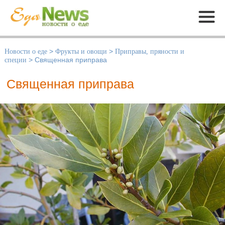
Меню
Новости о еде
>
Фрукты и овощи
>
Приправы, пряности и
специи
>
Священная приправа
Священная приправа