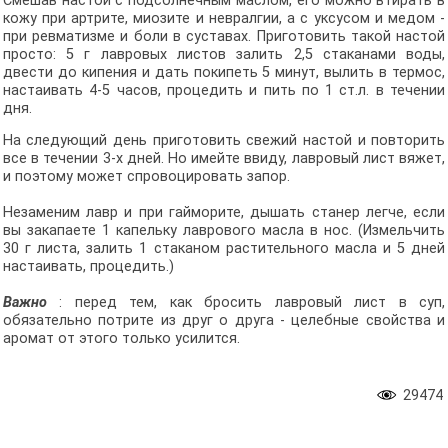
Смешав настой с подсолнечным маслом, его можно втирать в
кожу при артрите, миозите и невралгии, а с уксусом и медом -
при ревматизме и боли в суставах. Приготовить такой настой
просто: 5 г лавровых листов залить 2,5 стаканами воды,
двести до кипения и дать покипеть 5 минут, вылить в термос,
настаивать 4-5 часов, процедить и пить по 1 ст.л. в течении
дня.
На следующий день приготовить свежий настой и повторить
все в течении 3-х дней. Но имейте ввиду, лавровый лист вяжет,
и поэтому может спровоцировать запор.
Незаменим лавр и при гайморите, дышать станер легче, если
вы закапаете 1 капельку лаврового масла в нос. (Измельчить
30 г листа, залить 1 стаканом растительного масла и 5 дней
настаивать, процедить.)
Важно
: перед тем, как бросить лавровый лист в суп,
обязательно потрите из друг о друга - целебные свойства и
аромат от этого только усилится.
29474