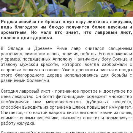
Редкая хозяйка не бросит в суп пару листиков лаврушки,
ведь благодаря им блюдо получится более вкусным и
ароматным. Но мало кто знает, что лавровый лист,
полезен для здоровья.
В Элладе и Древнем Риме лавр считался священным
растением, символом славы, величия, победы. Его высаживали
у храмов, посвященных Апполону - античному богу Солнца и
эталону мужской красоты, которого всегда изображали с
лавровым венком на голове. Уже в древности листья и плоды
этого благородного дерева использовались для борьбы с
различными болезнями.
Сегодня лавровый лист - признанное простое и доступное по
цене лекарство. Он богат фитонцидами, содержит множество
необходимых нам микроэлементов, дубильных веществ,
способен выводить из организма шлаки, повышает иммунитет.
Считается, что настой лаврого листа выгоняет камни из почек,
снимает спазмы кишечника, вызывает аппетит и нормализует
работу желудка.