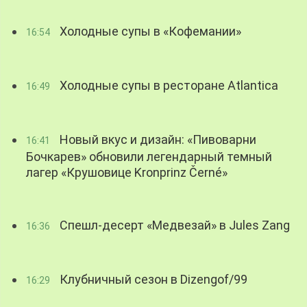
Холодные супы в «Кофемании»
16:54
Холодные супы в ресторане Atlantica
16:49
Новый вкус и дизайн: «Пивоварни
16:41
Бочкарев» обновили легендарный темный
лагер «Крушовице Kronprinz Černé»
Спешл-десерт «Медвезай» в Jules Zang
16:36
Клубничный сезон в Dizengof/99
16:29