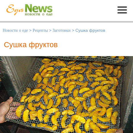
Меню
Новости о еде
>
Рецепты
>
Заготовки
>
Сушка фруктов
Сушка фруктов