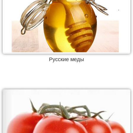
Русские меды