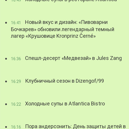
Новый вкус и дизайн: «Пивоварни
16:41
Бочкарев» обновили легендарный темный
лагер «Крушовице Kronprinz Černé»
Спешл-десерт «Медвезай» в Jules Zang
16:36
Клубничный сезон в Dizengof/99
16:29
Холодные супы в Atlantica Bistro
16:22
Пора андерсонить: День защиты детей в
16:16