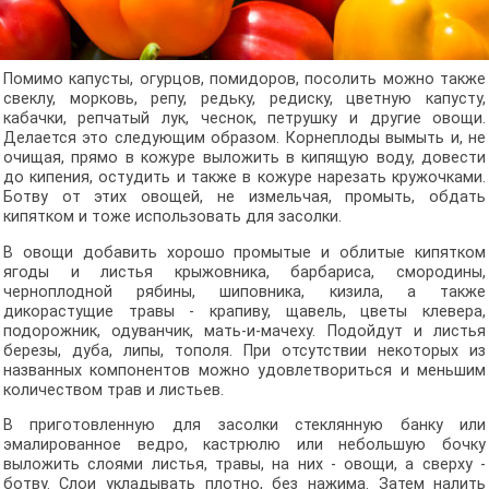
Помимо капусты, огурцов, помидоров, посолить можно также
свеклу, морковь, репу, редьку, редиску, цветную капусту,
кабачки, репчатый лук, чеснок, петрушку и другие овощи.
Делается это следующим образом. Корнеп­лоды вымыть и, не
очищая, прямо в кожуре выложить в кипящую воду, довести
до кипения, остудить и также в кожуре нарезать кружочками.
Ботву от этих овощей, не измельчая, промыть, обдать
кипятком и тоже использовать для засолки.
В овощи добавить хорошо промытые и облитые кипятком
ягоды и листья крыжовника, барбариса, смородины,
черноплодной рябины, шипов­ника, кизила, а также
дикорастущие травы - крапиву, щавель, цветы клевера,
подорожник, одуванчик, мать-и-мачеху. Подойдут и листья
березы, дуба, липы, тополя. При отсутствии некоторых из
названных компонентов можно удовлетвориться и меньшим
количеством трав и листьев.
В приготовленную для засолки стеклянную банку или
эмалированное ведро, кастрюлю или небольшую бочку
выложить слоями листья, травы, на них - овощи, а сверху -
ботву. Слои укладывать плотно, без нажима. Затем налить