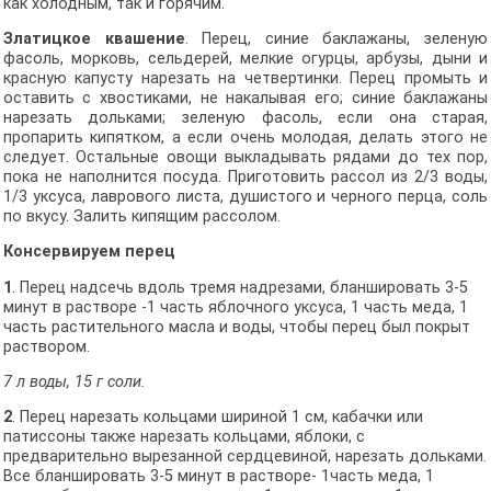
как холодным, так и горячим.
Златицкое квашение
. Перец, синие баклажаны, зеленую
фасоль, мор­ковь, сельдерей, мелкие огурцы, арбузы, дыни и
красную капусту нарезать на четвертинки. Перец промыть и
оставить с хвостиками, не накалывая его; синие баклажаны
нарезать дольками; зеленую фасоль, если она старая,
пропарить кипятком, а если очень молодая, делать этого не
следует. Остальные овощи выкладывать рядами до тех пор,
пока не наполнится посуда. Приготовить рассол из 2/3 воды,
1/3 уксуса, лаврового листа, душистого и черного перца, соль
по вкусу. Залить кипящим рассолом.
Консервируем перец
1
. Перец надсечь вдоль тремя надрезами, бланшировать 3-5
минут в растворе -1 часть яблочного уксуса, 1 часть меда, 1
часть растительного масла и воды, чтобы перец был покрыт
раствором.
7 л
воды, 15 г соли.
2
. Перец нарезать кольцами шириной 1 см, кабачки или
патиссоны также нарезать кольцами, яблоки, с
предварительно вырезанной сердцевиной, на­резать дольками.
Все бланшировать 3-5 минут в растворе- 1часть меда, 1