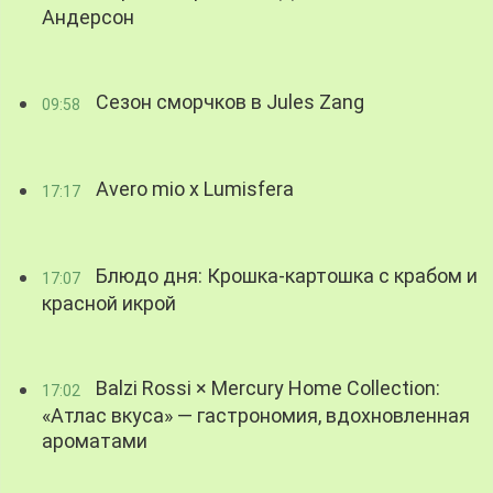
Андерсон
Сезон сморчков в Jules Zang
09:58
Avero mio x Lumisfera
17:17
Блюдо дня: Крошка-картошка с крабом и
17:07
красной икрой
Balzi Rossi × Mercury Home Collection:
17:02
«Атлас вкуса» — гастрономия, вдохновленная
ароматами