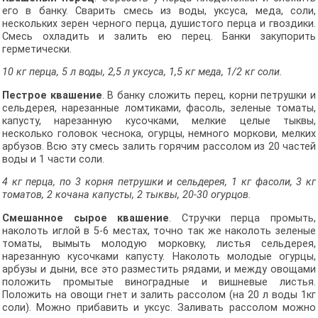
его в банку. Сварить смесь из воды, уксуса, меда, соли,
нескольких зерен черного перца, душистого перца и гвоздики.
Смесь охладить и залить ею перец. Банки закупорить
герметически.
10 кг перца, 5 л воды, 2,5 л уксуса, 1,5 кг меда, 1/2 кг соли.
Пестрое квашение
. В банку сложить перец, корни петрушки и
сельдерея, нарезанные ломтиками, фасоль, зеленые томаты,
капусту, нарезанную кусоч­ками, мелкие целые тыквы,
несколько головок чеснока, огурцы, немного моркови, мелких
арбузов. Всю эту смесь залить горячим рассолом из 20 частей
воды и 1 части соли.
4 кг перца, по 3 корня петрушки и сельдерея, 1 кг фасоли, 3 кг
томатов, 2 кочана капусты, 2 тыквы, 20-30 огурцов.
Смешанное сырое квашение
. Стручки перца промыть,
наколоть иглой в 5-6 местах, точно так же наколоть зеленые
томаты, вымыть молодую морковку, листья сельдерея,
нарезанную кусочками капусту. Наколоть моло­дые огурцы,
арбузы и дыни, все это разместить рядами, и между овощами
положить промытые виноградные и вишневые листья.
Положить на овощи гнет и залить рассолом (на 20 л воды 1кг
соли). Можно прибавить и уксус. Заливать рассолом можно