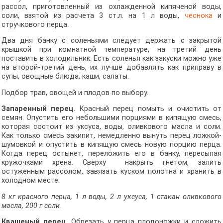
рассол, приготовленный из охлажденной кипяченой воды,
соли, взятой из расчета 3 ст.л. на 1 л воды,
чеснока
и
стручкового перца.
Два дня банку с соленьями следует держать с закрытой
крышкой при комнатной температуре, на третий день
поставить в холодильник. Есть соленья как закуски можно уже
на второй-третий день, их лучше добавлять как приправу в
супы, овощные блюда, каши, салаты.
Подбор трав, овощей и плодов по выбору.
Запаренный перец
. Красный перец помыть и очистить от
семян. Опустить его небольшими порциями в кипящую смесь,
которая состоит из уксуса, воды, оливкового масла и соли.
Как только смесь закипит, немедленно вынуть перец ложкой-
шумовкой и опустить в кипящую смесь новую порцию перца.
Когда перец остынет, переложить его в банку, пересыпая
кружочками хрена. Сверху накрыть гнетом, залить
остуженным рассолом, завязать куском полотна и хранить в
холодном месте.
8 кг красного перца, 1 л воды, 2 л уксуса, 1 стакан оливкового
масла, 200 г соли.
Квашеный перец
. Обрезать у перца плодоножки и сложить