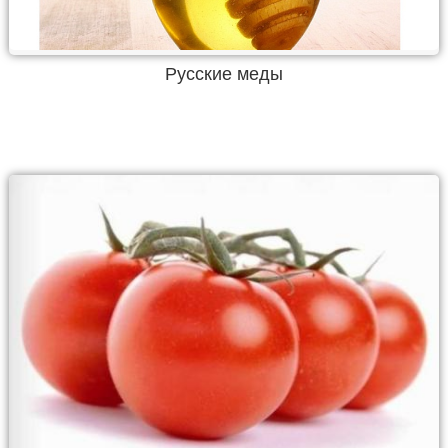
Русские меды