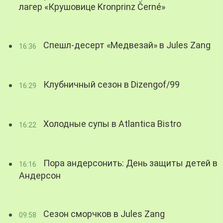
лагер «Крушовице Kronprinz Černé»
Спешл-десерт «Медвезай» в Jules Zang
16:36
Клубничный сезон в Dizengof/99
16:29
Холодные супы в Atlantica Bistro
16:22
Пора андерсонить: День защиты детей в
16:16
Андерсон
Сезон сморчков в Jules Zang
09:58