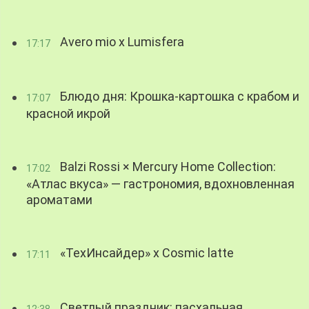
Avero mio x Lumisfera
17:17
Блюдо дня: Крошка-картошка с крабом и
17:07
красной икрой
Balzi Rossi × Mercury Home Collection:
17:02
«Атлас вкуса» — гастрономия, вдохновленная
ароматами
«ТехИнсайдер» х Cosmic latte
17:11
Светлый праздник: пасхальная
12:38