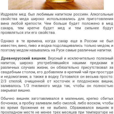
Издревле мед был любимым напитком россиян. Алкогольные
свойства меда широко использовались для приготовления
вина любой крепости. Чем больше будет положено в мед
сахара, тем крепче будет мед и тем сильнее будут
проявляться эти его свойства.
Однако в те времена, когда сахар еще в России не был
известен, вино, пиво и водка подслащивались только медом, и
поэтому медом назывались на Руси самые различные напитки.
Древнерусский вишняк
. Вкусный и исключительно полезный
напиток, широко употреблявшийся нашими предками в
различных случаях жизни, он обязательно присутствовал за
свадебным столом, его добавляли в крепкий чай при простуде
и недомогании, а также в водку. Готовился он весьма просто:
2/3 спелой, очищенной от косточек и плодоножек вишни,
заливалось 1/3 пчелиного меда так, чтобы он полностью
закрывал вишню.
Обычно вишняк заготавливался в маленьких, крепко сбитых
бочонках, а пробку заливали либо смолой, либо воском, чтобы
во время брожения ее не выбило. Сбраживался вишняк в
прохладном месте не менее трех месяцев при температуре не