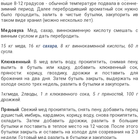
выше 8-12 градусов - обычной температуре подвала в осенне-
зимний период. Далее перебродивший ароматный сок нужно
было процедить, залить в чистые бутылки, закупорить ив
таком виде хранил (можно несколько лет).
Медовуха
. Мед, сахар, виннокаменную кислоту смешать с
винным суслом и дать перебродить.
15 кг меда, 16 кг
сахара
, 8 кг виннокаменной кислоты, 60 л
сусла.
Клюквенный
. В мед влить воду, прокипятить, снимая пену,
вылить в бутыль или кадку, добавить клюквенный сок,
пряности: корицу, гвоздику, дрожжи и поставить для
брожения на два дня. Затем бутыль закрыть, выдержать на
холоде около трех недель, разлить в бутылки и закупорить.
1кгмеда, 2лводы, 1 л клюквенного сока, 5 г пряностей, 100 г
дрожжей.
Пряный
. Свежий мед прокипятить, снять пену, добавить перец
душистый, имбирь, кардамон, корицу, воду, снова прокипятить,
охладить. Затем добавить дрожжи, разлить в большие
бутылки и поставить в теплое место на 12 часов. После этого
бутылки закрыть и оставить на холоде для созревания на 2-3
недели. Готовый мед разлить в бутылки и закупорить.