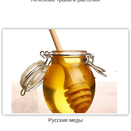
Русские меды